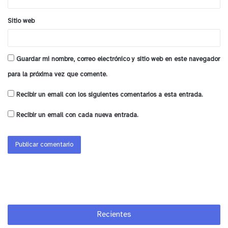
esta materia porque los recursos del Gobierno
Sitio web
Regional son finitos y también se utilizan para
financiar una serie de otros propósitos, por lo que
esperamos que el Estado pueda estar también a la
Guardar mi nombre, correo electrónico y sitio web en este navegador
altura de las circunstancias y nos pueda colaborar
para la próxima vez que comente.
en esta materia”.
Recibir un email con los siguientes comentarios a esta entrada.
Esta iniciativa se suma a la ejecutada hace unas
Recibir un email con cada nueva entrada.
semanas por el Gobernador Regional junto con el
Consejo Regional al aprobar, con cargo a la glosa
insular, el traspaso de recursos por 840 millones
de pesos para dar continuidad al programa Pro
Empleo que se ejecuta exclusivamente en Rapa Nui
y que permitirá la mantención de 800 puestos
laborales en la isla.
Recientes