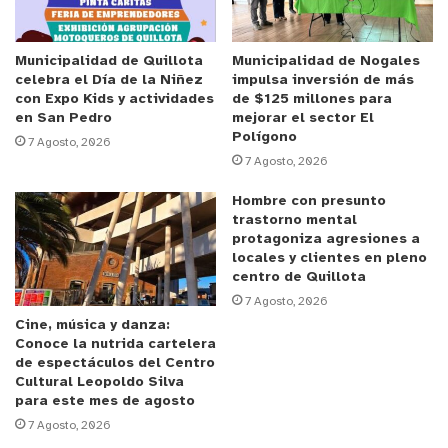
existen en la región de Valparaíso. Estamos
contentos con esta decisión y ratificamos una vez
más la importancia que tiene el Gobierno Regional
Municipalidad de Quillota
Municipalidad de Nogales
celebra el Día de la Niñez
impulsa inversión de más
como una herramienta que se pone a disposición,
con Expo Kids y actividades
de $125 millones para
precisamente, de las y los más necesitados”.
en San Pedro
mejorar el sector El
Polígono
7 Agosto, 2026
7 Agosto, 2026
Anuncio Patrocinado
El programa contempla la extensión por seis
Hombre con presunto
trastorno mental
meses de los puestos de trabajo que se
protagoniza agresiones a
encuentran en curso en las 38 comunas de la
locales y clientes en pleno
región de Valparaíso. Los cupos conformados por
centro de Quillota
7 Agosto, 2026
el programa Pro-Empleo se distribuyen por
Cine, música y danza:
densidad demográfica y permiten generar fuentes
Conoce la nutrida cartelera
de trabajo a mujeres, principalmente jefas de
de espectáculos del Centro
Cultural Leopoldo Silva
hogar.
para este mes de agosto
7 Agosto, 2026
Las mujeres beneficiadas pueden acceder a