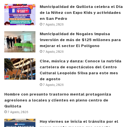
Poder dar continuidad a estos programas que se
Municipalidad de Quillota celebra el Día
ejecutan en las comunas, materializan el aporte
de la Niñez con Expo Kids y actividades
del Gobierno Regional a la generación de empleos
en San Pedro
en la región de Valparaíso.
7 Agosto, 2026
Municipalidad de Nogales impulsa
y tú, ¿qué opinas?
inversión de más de $125 millones para
mejorar el sector El Polígono
7 Agosto, 2026
Cine, música y danza: Conoce la nutrida
cartelera de espectáculos del Centro
Cultural Leopoldo Silva para este mes
de agosto
7 Agosto, 2026
Hombre con presunto trastorno mental protagoniza
agresiones a locales y clientes en pleno centro de
Quillota
7 Agosto, 2026
Hoy viernes se inicia el tránsito por el