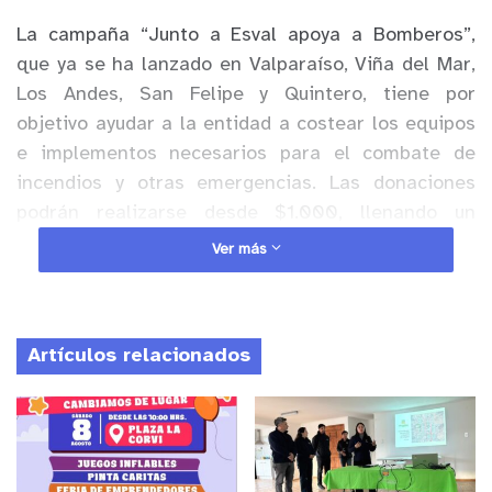
La campaña “Junto a Esval apoya a Bomberos”,
que ya se ha lanzado en Valparaíso, Viña del Mar,
Los Andes, San Felipe y Quintero, tiene por
objetivo ayudar a la entidad a costear los equipos
e implementos necesarios para el combate de
incendios y otras emergencias. Las donaciones
podrán realizarse desde $1.000, llenando un
formulario que estará disponible en el cuartel de
Ver más
Bomberos en Casablanca, o suscribiendo
directamente el convenio en la sucursal de Esval
en la comuna.
Artículos relacionados
Anuncio Patrocinado
“Este acuerdo refuerza el vínculo que tenemos con
Bomberos de Casablanca, sumándose al convenio
de capacitación para la inspección de los 115