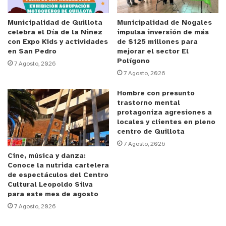
grifos existentes en la comuna, que firmamos a
fines del año pasado, y extendiendo el trabajo
Municipalidad de Quillota
Municipalidad de Nogales
celebra el Día de la Niñez
impulsa inversión de más
conjunto que estamos desarrollando en otras
con Expo Kids y actividades
de $125 millones para
comunas de la Región de Valparaíso. Con esta
en San Pedro
mejorar el sector El
Polígono
iniciativa, quienes tengan la posibilidad de realizar
7 Agosto, 2026
7 Agosto, 2026
una donación, podrán inscribir un monto mensual a
través de sus boletas, generando una fuente de
Hombre con presunto
trastorno mental
recursos más estable para esta institución”, dijo el
protagoniza agresiones a
gerente regional de Esval, Alejandro Salas.
locales y clientes en pleno
centro de Quillota
En tanto, el superintendente Marcelo Mercado,
7 Agosto, 2026
Cine, música y danza:
señaló que “la cooperación que nos dará Esval
Conoce la nutrida cartelera
mediante sus clientes es una excelente noticia
de espectáculos del Centro
Cultural Leopoldo Silva
para nosotros. La comunidad de Casablanca
para este mes de agosto
siempre nos ha apoyado, nos tienen un gran cariño
7 Agosto, 2026
como institución y en esta oportunidad confiamos