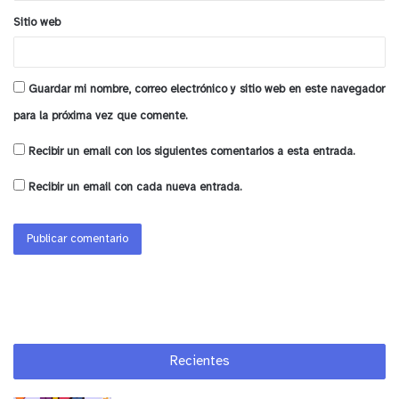
Sitio web
Las donaciones realizadas no están afectas a
intereses, reajustes, multas ni gestiones de
cobranzas, por ende, Esval aportará con la
Guardar mi nombre, correo electrónico y sitio web en este navegador
contribución total de cada cliente, monto que se
para la próxima vez que comente.
entregará íntegramente a Bomberos.
Recibir un email con los siguientes comentarios a esta entrada.
y tú, ¿qué opinas?
Recibir un email con cada nueva entrada.
Recientes