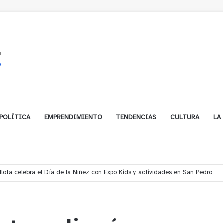
POLÍTICA
EMPRENDIMIENTO
TENDENCIAS
CULTURA
LA
ales impulsa inversión de más de $125 millones para mejorar el sector El Pol