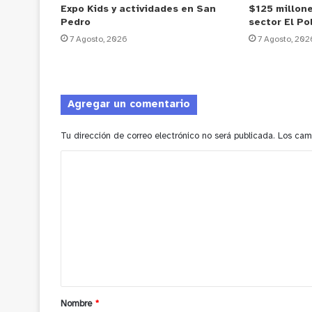
Expo Kids y actividades en San
$125 millone
Pedro
sector El Po
7 Agosto, 2026
7 Agosto, 202
Agregar un comentario
Tu dirección de correo electrónico no será publicada.
Los cam
C
o
m
e
n
t
a
Nombre
*
r