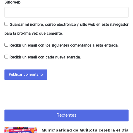
Sitio web
problema. Así lo indicó el Jefe Comunal de
Emergencia.
Guardar mi nombre, correo electrónico y sitio web en este navegador
Finalmente, la Municipalidad de La Ligua hace un
para la próxima vez que comente.
llamado a las vecinas y vecinos de la Comuna a
reforzar el cuidado de sus viviendas y anticiparse a
Recibir un email con los siguientes comentarios a esta entrada.
la llegada de nuevas precipitaciones,
haciendo los
Recibir un email con cada nueva entrada.
arreglos correspondientes en filtraciones de
techumbres, canaletas y desagües de aguas lluvia.
y tú, ¿qué opinas?
Recientes
Municipalidad de Quillota celebra el Día