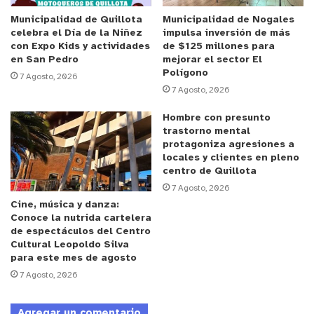
desagüe, además del control de los puntos más
críticos de la Ciudad.
Municipalidad de Quillota
Municipalidad de Nogales
celebra el Día de la Niñez
impulsa inversión de más
con Expo Kids y actividades
de $125 millones para
Jaime Hugo Gómez, jefe de la Oficina Comunal de
en San Pedro
mejorar el sector El
Polígono
Emergencia
realizó un balance de las jornadas de
7 Agosto, 2026
7 Agosto, 2026
precipitaciones en la Comuna.
Hombre con presunto
De acuerdo a antecedentes de la propia Oficina de
trastorno mental
protagoniza agresiones a
Emergencia y de otros organismos técnicos,
el
locales y clientes en pleno
agua caída durante todo el evento llegó a los 32
centro de Quillota
milímetros
. Para esta semana, particularmente los
7 Agosto, 2026
Cine, música y danza:
días
miércoles y jueves, se pronostica un nuevo
Conoce la nutrida cartelera
frente que podrían traen una cantidad mayor de
de espectáculos del Centro
precipitaciones e incluso nieve en zonas bajas.
Cultural Leopoldo Silva
para este mes de agosto
7 Agosto, 2026
Pasaje Illalolén en El Rayado
Agregar un comentario