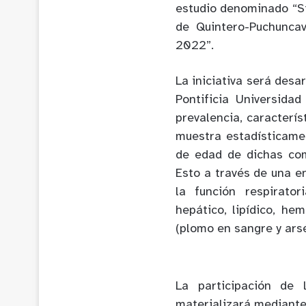
estudio denominado “Si
de Quintero-Puchunca
2022”.
La iniciativa será desa
Pontificia Universida
prevalencia, caracterí
muestra estadísticame
de edad de dichas co
Esto a través de una e
la función respirator
hepático, lipídico, h
(plomo en sangre y arsé
La participación de 
materializará mediante