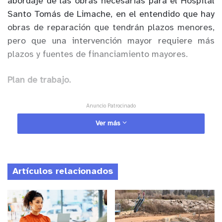
abordaje de las obras necesarias para el Hospital
Santo Tomás de Limache, en el entendido que hay
obras de reparación que tendrán plazos menores,
pero que una intervención mayor requiere más
plazos y fuentes de financiamiento mayores.
Plan de trabajo.
Anuncio Patrocinado
Haroldo Faúndez, Director ( S) del Servicio de
Ver más
Salud Viña del Mar Quillota
señaló
:
“Nuestra
obligación como red del Servicio de Salud Viña del
Mar Quillota es abordar y subsanar esos
Artículos relacionados
problemas. Son trabajos y proyectos, algunos de
mayor envergadura, por lo que se deben definir
prioridades y financiamiento de los proyectos, que
es lo que hoy día explica por qué no han tenido