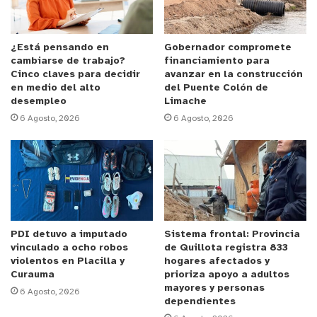
ejecución oportuna. Los problemas existen, pero no
se han ejecutado por un tema de financiamiento.
Hoy nos reunimos con el equipo directivo del
¿Está pensando en
Gobernador compromete
cambiarse de trabajo?
financiamiento para
Hospital Santo Tomás de Limache, para ver las
Cinco claves para decidir
avanzar en la construcción
definir bien las prioridades”
en medio del alto
del Puente Colón de
desempleo
Limache
6 Agosto, 2026
6 Agosto, 2026
Obras priorizadas de corto y largo plazo.
De esta manera se abordarán las obras de mejora
del actual sistema eléctrico del Hospital, dada la
creciente demanda de consumo,
“
Lo que debemos
abordar de inmediato es el tema eléctrico, sin
ser
PDI detuvo a imputado
Sistema frontal: Provincia
la solución definitiva, dado que implica hacer un
vinculado a ocho robos
de Quillota registra 833
proyecto de normalización que son palabras
violentos en Placilla y
hogares afectados y
mayores en términos de obras y trabajos a
Curauma
prioriza apoyo a adultos
mayores y personas
6 Agosto, 2026
realizar. Pero debemos abordar soluciones
dependientes
transitorias que van a satisfacer el problema