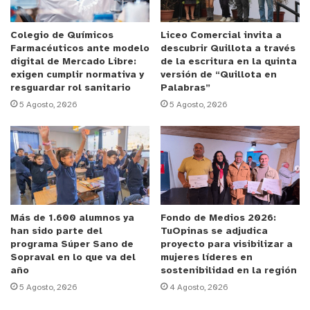
En los allanamientos realizados en cuatro
Colegio de Químicos
Liceo Comercial invita a
Farmacéuticos ante modelo
descubrir Quillota a través
domicilios, los detectives incautaron 30
digital de Mercado Libre:
de la escritura en la quinta
contenedores de cocaína con un peso total de
exigen cumplir normativa y
versión de “Quillota en
resguardar rol sanitario
Palabras”
27.98 gramos y junto a ellos, diversas especies
5 Agosto, 2026
5 Agosto, 2026
asociadas a los delitos.
Según lo dispuesto por el Ministerio Público, tres
de los detenidos pasarán a control de detención
en el Juzgado de Garantía de Viña del Mar para
ser formalizados por el delito ya mencionado y
Más de 1.600 alumnos ya
Fondo de Medios 2026:
además, el líder de la banda, enfrentará cargos
han sido parte del
TuOpinas se adjudica
por infracción a la Ley 20.000.
programa Súper Sano de
proyecto para visibilizar a
Sopraval en lo que va del
mujeres líderes en
año
sostenibilidad en la región
y tú, ¿qué opinas?
5 Agosto, 2026
4 Agosto, 2026