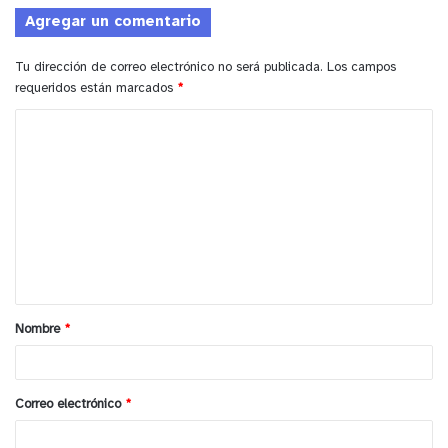
Agregar un comentario
Tu dirección de correo electrónico no será publicada.
Los campos
requeridos están marcados
*
C
o
m
e
n
t
a
Nombre
*
r
i
o
Correo electrónico
*
*