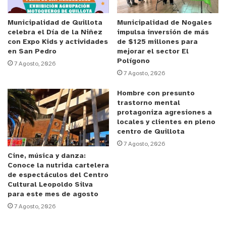
serían
por conflictos de drogas
entre bandas
rivales.
Municipalidad de Quillota
Municipalidad de Nogales
celebra el Día de la Niñez
impulsa inversión de más
con Expo Kids y actividades
de $125 millones para
en San Pedro
mejorar el sector El
Polígono
7 Agosto, 2026
Fuente:Adnradio.cl
7 Agosto, 2026
Hombre con presunto
y tú, ¿qué opinas?
trastorno mental
protagoniza agresiones a
locales y clientes en pleno
centro de Quillota
7 Agosto, 2026
Cine, música y danza:
Conoce la nutrida cartelera
de espectáculos del Centro
Cultural Leopoldo Silva
para este mes de agosto
7 Agosto, 2026