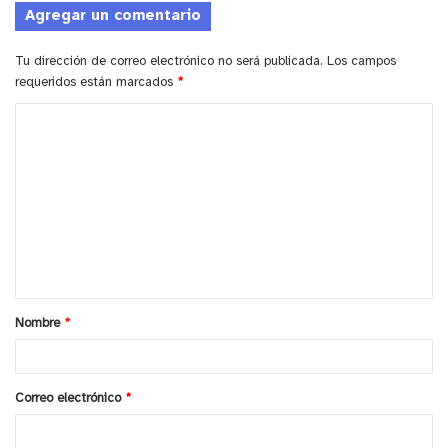
Agregar un comentario
Tu dirección de correo electrónico no será publicada.
Los campos
requeridos están marcados
*
C
o
m
e
n
t
a
Nombre
*
r
i
o
Correo electrónico
*
*