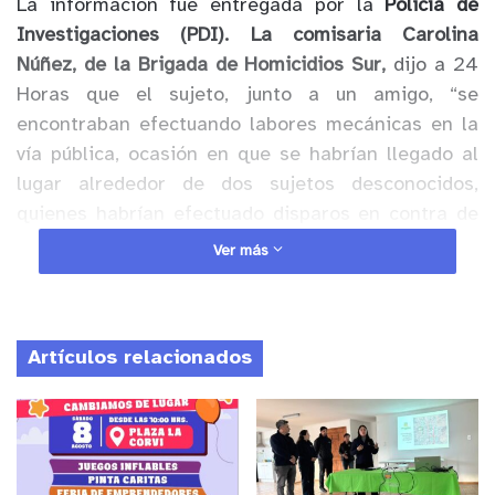
La información fue entregada por la
Policía de
Investigaciones (PDI). La comisaria Carolina
Núñez, de la Brigada de Homicidios Sur,
dijo a 24
Horas que el sujeto, junto a un amigo, “se
encontraban efectuando labores mecánicas en la
vía pública, ocasión en que se habrían llegado al
lugar alrededor de dos sujetos desconocidos,
quienes habrían efectuado disparos en contra de
ambas víctimas”.
Ver más
Anuncio Patrocinado
El vínculo con el ataque en
Espacio Riesgo
estaría
Artículos relacionados
hecho por personal de
OS9 de Carabineros
,
quienes mantenían como sospechoso a uno de los
asesinados en San Miguel.
Los motivos del ataque al sujeto, de 32 años,