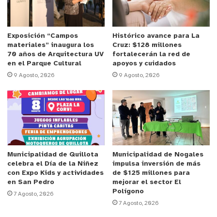
torres de computador (CPUS), tablets, smartphone
y pantallas planas VGA, a la Plaza de Quillota.
Exposición “Campos
Histórico avance para La
materiales” inaugura los
Cruz: $128 millones
Por su parte, la alcaldesa (s) Paula Vásquez, indicó
70 años de Arquitectura UV
fortalecerán la red de
que este tipo de instancia son una buena opción
en el Parque Cultural
apoyos y cuidados
para quienes no tienen donde reciclar este tipo de
9 Agosto, 2026
9 Agosto, 2026
artículos electrónicos que durante años se han
mantenido en el hogar y muchas veces terminan
en los vertederos, o bien en espacios públicos
como la ribera del río, provocando un grave daño
en los sistemas ecológicos locales.
Municipalidad de Quillota
Municipalidad de Nogales
celebra el Día de la Niñez
impulsa inversión de más
Según los organizadores, los elementos
con Expo Kids y actividades
de $125 millones para
recolectados en su gran mayoría son
en San Pedro
mejorar el sector El
reacondicionados y donados a estudiantes y
Polígono
7 Agosto, 2026
7 Agosto, 2026
personas que más lo necesitan, a fin de que