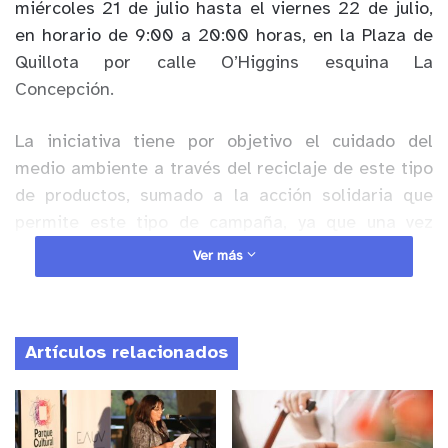
miércoles 21 de julio hasta el viernes 22 de julio,
en horario de 9:00 a 20:00 horas, en la Plaza de
Quillota por calle O’Higgins esquina La
Concepción.
La iniciativa tiene por objetivo el cuidado del
medio ambiente a través del reciclaje de este tipo
de productos, sumado a la acción solidaria que
permite este tipo de campaña, ya que una vez
reparado los artículos son entregados a estudiante
Ver más
de distintas localidades o personas en situación
de vulnerabilidad, que no cuentan con este tipo de
tecnología.
Artículos relacionados
Anuncio Patrocinado
Quienes deseen reciclar de manera consciente se
pueden acercar durante estos días con notebooks,