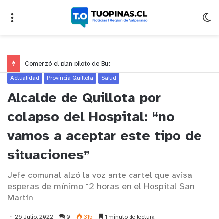
Comenzó el plan piloto de Bus + Tren en San Pedro hasta Estación Limache
Actualidad
Provincia Quillota
Salud
Alcalde de Quillota por
colapso del Hospital: “no
vamos a aceptar este tipo de
situaciones”
Jefe comunal alzó la voz ante cartel que avisa
esperas de mínimo 12 horas en el Hospital San
Martín
26 Julio, 2022
0
315
1 minuto de lectura