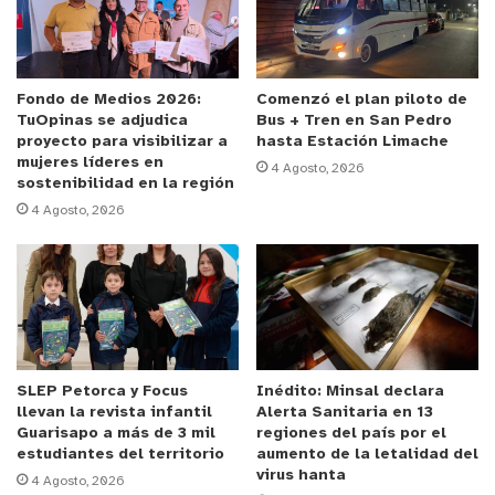
Nosotros siempre hemos estado dispuestos a
colaborar con la salud pública, implementando
acciones que permitan apoyar la gran demanda
Fondo de Medios 2026:
Comenzó el plan piloto de
TuOpinas se adjudica
Bus + Tren en San Pedro
que tienen los hospitales y la salud pública, pero lo
proyecto para visibilizar a
hasta Estación Limache
mínimo que esperamos es que nos puedan
mujeres líderes en
4 Agosto, 2026
sostenibilidad en la región
informar de esta situación y trabajar en conjunto
4 Agosto, 2026
para atender a quienes están pasando por una
situación de salud. La dignidad en la salud parte
por el respeto hacia las personas.
Presentaré mi molestia al director del Hospital
San Martín, pero también me colocaré a
SLEP Petorca y Focus
Inédito: Minsal declara
disposición para buscar acciones que nos permitan
llevan la revista infantil
Alerta Sanitaria en 13
atender a la comunidad de mejor manera,
Guarisapo a más de 3 mil
regiones del país por el
priorizando las urgencias de salud o bien
estudiantes del territorio
aumento de la letalidad del
virus hanta
4 Agosto, 2026
derivando a nuestra red de salud.