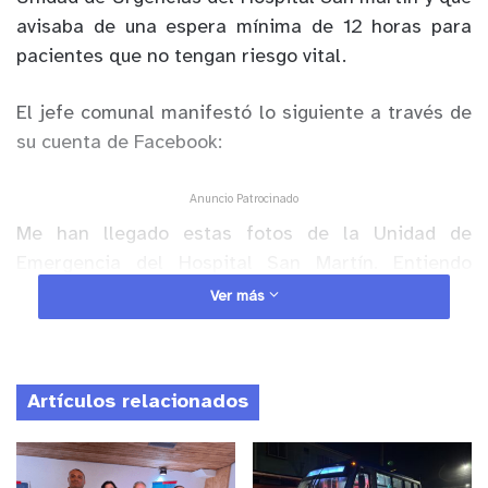
avisaba de una espera mínima de 12 horas para
pacientes que no tengan riesgo vital.
El jefe comunal manifestó lo siguiente a través de
su cuenta de Facebook:
Anuncio Patrocinado
Me han llegado estas fotos de la Unidad de
Emergencia del Hospital San Martín. Entiendo
absolutamente la gran demanda de atención que
Ver más
tiene la salud pública, pero no vamos a aceptar
este tipo de situaciones, donde a través de un
cartel se les informe a las personas que no van a
Artículos relacionados
ser atendidos antes de 12 horas, a no ser que sea
de riesgo vital, y que se deriven a los centros de
atención municipal SAR y Sapu.