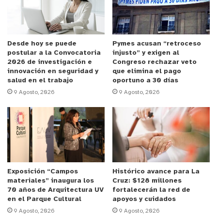
El equipo municipal pudo conocer cómo funciona el
Centro de Control de la UOCT, que actualmente
aborda -mediante cámaras- el monitoreo y
regulación de la circulación vial en varias comunas
Desde hoy se puede
Pymes acusan “retroceso
postular a la Convocatoria
injusto” y exigen al
de la Región de Valparaíso. Quillota podría
2026 de investigación e
Congreso rechazar veto
integrarse cuando entre en vigencia el Plan de
innovación en seguridad y
que elimina el pago
salud en el trabajo
oportuno a 30 días
Gestión de Tránsito, tal como explicó Carlos
9 Agosto, 2026
9 Agosto, 2026
Segovia, ingeniero de proyectos y encargado (S) de
la UOCT Regional.
“La reunión se basó principalmente en la futura
conexión de los semáforos que se van a normalizar
a través del proyecto de Gestión de Tránsito de la
Exposición “Campos
Histórico avance para La
comuna de Quillota. Le informamos todas las
materiales” inaugura los
Cruz: $128 millones
herramientas con que contamos en el Centro de
70 años de Arquitectura UV
fortalecerán la red de
en el Parque Cultural
apoyos y cuidados
Control, para que él nos dé su aprobación
9 Agosto, 2026
9 Agosto, 2026
obviamente y quiera conectar los semáforos de la