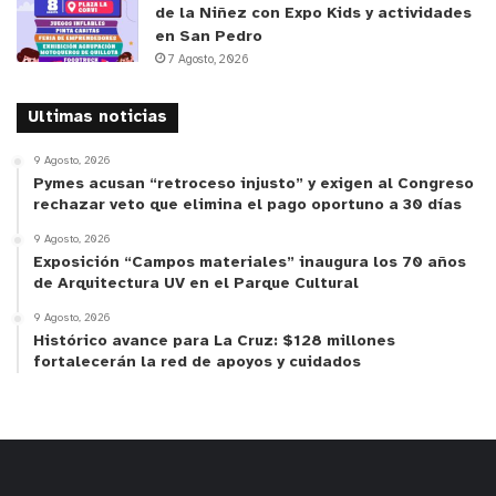
de la Niñez con Expo Kids y actividades
en San Pedro
Según explicó el alcalde Óscar Calderón, si
7 Agosto, 2026
Quillota se incorpora al Centro de Control
Regional, “59 circuitos que están semaforizados
Ultimas noticias
hoy día tendrían la coordinación de
9 Agosto, 2026
semaforizaciones con los flujos que cada uno
Pymes acusan “retroceso injusto” y exigen al Congreso
tiene. No todos los cruces, no todas las
rechazar veto que elimina el pago oportuno a 30 días
semaforizaciones, a nivel de circuito, tienen los
9 Agosto, 2026
mismos requerimientos y la misma cantidad de
Exposición “Campos materiales” inaugura los 70 años
de Arquitectura UV en el Parque Cultural
vehículos y esa es la gran gracia de esta
propuesta: el que puedan estar monitoreándose,
9 Agosto, 2026
Histórico avance para La Cruz: $128 millones
pero además, programándose conforme a los
fortalecerán la red de apoyos y cuidados
flujos que, por horario, vayan teniendo. Así que no
van a ser los mismos flujos, se van a hacer flujos
distintos y diferidos en la medida que la gran
cantidad de vehículos estén en los horarios punta”.