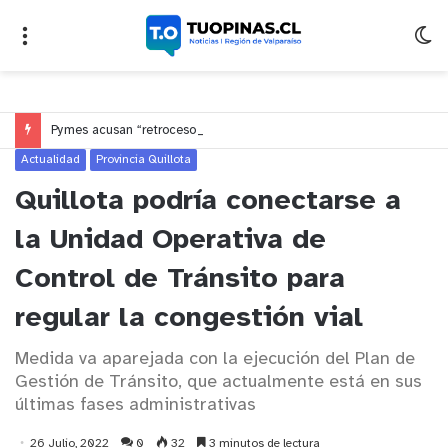
Pymes acusan “retroceso injusto” y exigen al Congreso rechazar veto que elimina el pago oportuno a 30 días
Actualidad
Provincia Quillota
Quillota podría conectarse a
la Unidad Operativa de
Control de Tránsito para
regular la congestión vial
Medida va aparejada con la ejecución del Plan de
Gestión de Tránsito, que actualmente está en sus
últimas fases administrativas
26 Julio, 2022
0
32
3 minutos de lectura