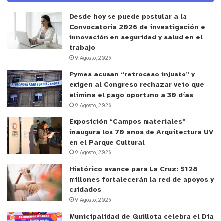
llevamos la tarea de poder generar convenios que
nos permitan efectivamente y al corto plazo,
Desde hoy se puede postular a la
Convocatoria 2026 de investigación e
intervenir de la mejor manera los flujos
innovación en seguridad y salud en el
vehiculares en nuestra comuna y con eso evitar la
trabajo
gran aglomeración que, en horarios punta,
9 Agosto, 2026
estamos teniendo hoy día”.
Pymes acusan “retroceso injusto” y
exigen al Congreso rechazar veto que
elimina el pago oportuno a 30 días
Respecto al Plan de Gestión de Tránsito, es una
9 Agosto, 2026
iniciativa que viene desarrollándose desde el año
Exposición “Campos materiales”
2014 por el Programa de Vialidad y Transporte
inaugura los 70 años de Arquitectura UV
Urbano SECTRA, de la Subsecretaría de
en el Parque Cultural
Transportes. Proyecta una importante intervención
9 Agosto, 2026
de las calles de Quillota, que incluye ampliación,
Histórico avance para La Cruz: $128
cambios de sentido, apertura de vías nuevas,
millones fortalecerán la red de apoyos y
semaforización y otras medidas. La conexión de la
cuidados
9 Agosto, 2026
comuna a las cámaras de la UOCT será
precisamente resultado de ese proceso.
Municipalidad de Quillota celebra el Día