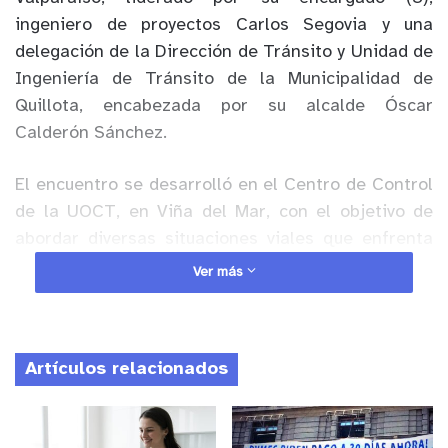
ingeniero de proyectos Carlos Segovia y una
delegación de la Dirección de Tránsito y Unidad de
Ingeniería de Tránsito de la Municipalidad de
Quillota, encabezada por su alcalde Óscar
Calderón Sánchez.
El encuentro se desarrolló en el Centro de Control
de la UOCT, en Viña del Mar, con el objetivo de
abordar diversas situaciones viales que enfrenta
hoy la comuna de Quillota, entre ellas, la próxima
Ver más
implementación del Plan de Gestión Tránsito a
nivel comunal o los avances del proyecto de
mejoramiento y ampliación de la Ruta 62, a la
Artículos relacionados
altura de San Pedro.
Anuncio Patrocinado