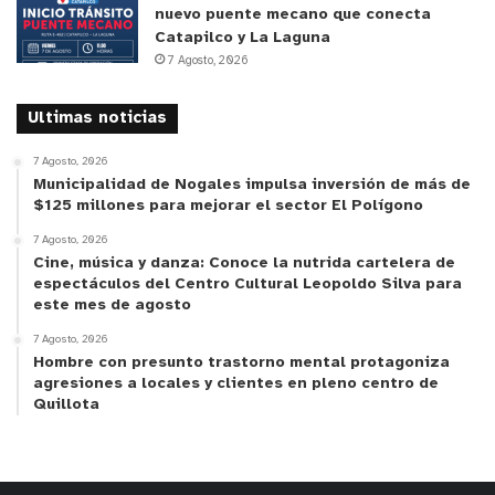
expuestas para prevenir lesiones.
nuevo puente mecano que conecta
Catapilco y La Laguna
7 Agosto, 2026
Considerando que en Chile las personas mayores
de 60 años representan un 18% de la población,
Ultimas noticias
proyectándose a alcanzar un 32% para el 2050,
según la Comisión Económica para Latinoamérica
7 Agosto, 2026
y el Caribe (CEPAL), es necesario comenzar a
Municipalidad de Nogales impulsa inversión de más de
$125 millones para mejorar el sector El Polígono
interiorizarse de los problemas más comunes de
7 Agosto, 2026
este grupo, que van más allá de las enfermedades
Cine, música y danza: Conoce la nutrida cartelera de
crónicas. De hecho, uno de los cánceres de piel
espectáculos del Centro Cultural Leopoldo Silva para
más comunes -como el melanoma- es
este mes de agosto
diagnosticado a los 65 años como edad promedio.
7 Agosto, 2026
Hombre con presunto trastorno mental protagoniza
“Si bien muchas de estas patologías pueden ser
agresiones a locales y clientes en pleno centro de
tratadas con acciones menores o tratamientos
Quillota
tópicos, sí es fundamental estar atentos a
cambios que puedan producirse en la piel y que
puedan representar un riesgo mayor como el