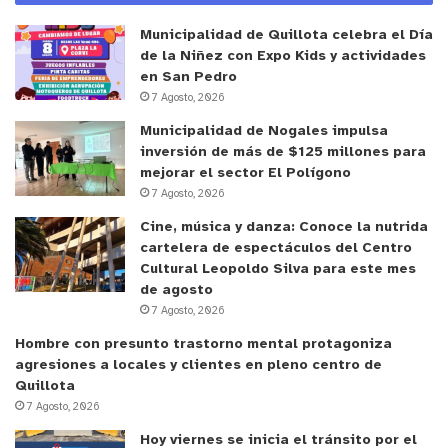
Asimismo, existen otros problemas como la
Municipalidad de Quillota celebra el Día
dermatitis seborreica, que se caracteriza por una
de la Niñez con Expo Kids y actividades
descamación amarillenta en zonas de abundantes
en San Pedro
7 Agosto, 2026
glándulas sebáceas como el cuero cabelludo, el
pliegue nasolabial, cejas y cuello; la piel muy seca
Municipalidad de Nogales impulsa
inversión de más de $125 millones para
o eczema asteatósico y un aumento en casos de
mejorar el sector El Polígono
rosácea. “Con los años, la función de barrera se va
7 Agosto, 2026
perdiendo, por lo que muchos de estos problemas
Cine, música y danza: Conoce la nutrida
se deben a esto. Por lo mismo, mantener la piel
cartelera de espectáculos del Centro
humectada es clave, además de una alimentación
Cultural Leopoldo Silva para este mes
de agosto
balanceada y evitar el uso de agentes abrasivos
7 Agosto, 2026
como jabones, colonias o detergentes muy
Hombre con presunto trastorno mental protagoniza
fuertes”, recomienda la facultativa, poniendo
agresiones a locales y clientes en pleno centro de
énfasis en el uso permanente de filtros UV
Quillota
(bloqueadores) en todas las edades, en cualquier
7 Agosto, 2026
época del año y mayormente, en áreas más
Hoy viernes se inicia el tránsito por el