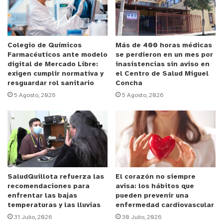
al mismo tiempo.
Anuncio Patrocinado
Conozcamos alguna de ellas:
Colegio de Químicos
Más de 400 horas médicas
Farmacéuticos ante modelo
se perdieron en un mes por
digital de Mercado Libre:
inasistencias sin aviso en
Prutito senil: Consiste en una picazón difusa en el
exigen cumplir normativa y
el Centro de Salud Miguel
resguardar rol sanitario
Concha
cuerpo, debido a que la piel se irrita por varias
5 Agosto, 2026
5 Agosto, 2026
circunstancias, asociándose a la piel seca, descamativa
y áspera, la que empeora en invierno y en climas secos.
Debido a un menor grosor de la piel, es fácil que por
rascarse se produzcan heridas que pueden infectarse o
eccematizarse. “Es importante descartar la presencia
de otras enfermedades no diagnosticadas como la
diabetes, anemia, insuficiencia renal que podrían
SaludQuillota refuerza las
El corazón no siempre
recomendaciones para
avisa: los hábitos que
generar estos síntomas. Para aliviarlos, se debe evitar el
enfrentar las bajas
pueden prevenir una
uso de jabones, shampoo, detergentes o colonias
temperaturas y las lluvias
enfermedad cardiovascular
fuertes, además de la fricción con prendas que generen
31 Julio, 2026
30 Julio, 2026