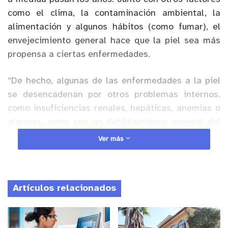
como el clima, la contaminación ambiental, la
alimentación y algunos hábitos (como fumar), el
envejecimiento general hace que la piel sea más
propensa a ciertas enfermedades.
“De hecho, algunas de las enfermedades a la piel
se desencadenan por otros problemas internos,
como insuficiencias renales, hepáticas, anemias o
alergias, junto con un debilitamiento general del
sistema inmune”, detalla Magdalena Galarce,
Ver más
médica de servicios clínicos y farmacéuticos de
Farmacias Ahumada.
Sin ir más lejos, un estudio
publicado en el Journal of the American Geriatrics
Artículos relacionados
Society reveló que el 75% de los adultos de 70
años o más tienen -al menos- un problema a la
piel, mientras que casi el 40% sufre de tres o más