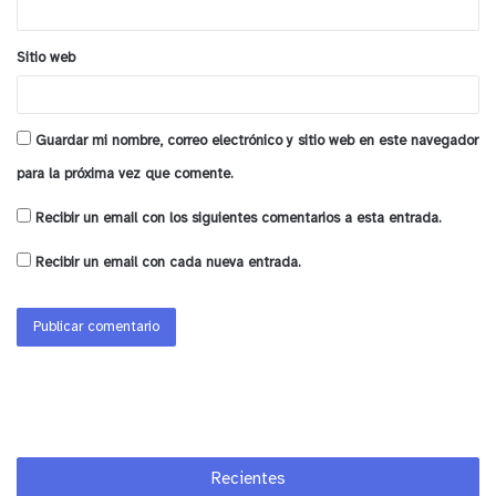
brazos, siendo las personas de piel clara y con mayor
exposición al sol las más propensas a sufrirlas. “Así
Sitio web
como en el caso anterior, estas manchas deben ser
monitoreadas para descartar un lentigo maligno, que es
un tipo de cáncer a la piel”, añade la médica. Según la
Guardar mi nombre, correo electrónico y sitio web en este navegador
Clínica Mayo, en algunos casos estas manchas pueden
para la próxima vez que comente.
removerse o disminuir su apariencia con cremas y otros
procedimientos médicos.
Recibir un email con los siguientes comentarios a esta entrada.
Recibir un email con cada nueva entrada.
Angiomas cereza o puntos rubí: Éstos son crecimientos
formados por vasos sanguíneos (de ahí su color rojizo),
que comienzan a aparecer en la piel después de los 30
años y que varían de tamaño, pudiendo alcanzar hasta
media pulgada de diámetro. Algunos son planos,
mientras otros sobresalen ligeramente de la superficie
de la piel, pudiendo sangrar si se rascan o se cortan.
Son benignos y no requieren de tratamiento específico.
Recientes