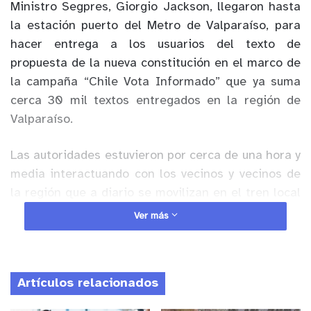
Ministro Segpres, Giorgio Jackson, llegaron hasta
la estación puerto del Metro de Valparaíso, para
hacer entrega a los usuarios del texto de
propuesta de la nueva constitución en el marco de
la campaña “Chile Vota Informado” que ya suma
cerca 30 mil textos entregados en la región de
Valparaíso.
Las autoridades estuvieron por cerca de una hora y
media interactuando con los vecinos y vecinos de
la región que a diario se movilizan en el tren local
quienes recibieron con entusiasmo la propuesta de
Ver más
nueva constitución para poder informarse en
profundidad sobre su contenido. En esa línea, la
Seremi de Gobierno destacó que “estuvimos en el
Artículos relacionados
mañana junto al Ministro Jackson entregando la
propuesta de nueva constitución a los vecinos y