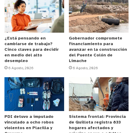
vecinas que iban descendiendo del tren,
acercándose a sus espacios de trabajo con una
muy buena acogida de las personas, con mucho
interés y muchas ganas de informarse”.
¿Está pensando en
Gobernador compromete
cambiarse de trabajo?
financiamiento para
Anuncio Patrocinado
Cinco claves para decidir
avanzar en la construcción
Por su parte, el Ministro Jackson señaló que “es un
en medio del alto
del Puente Colón de
desempleo
Limache
deber del gobierno el poder contribuir para que la
6 Agosto, 2026
6 Agosto, 2026
gente pueda votar informada en este plebiscito del
4 de septiembre, por eso hemos estado en
distintos lugares del país y en este caso acá en la
región de Valparaíso en la estación puerto, para
que las personas puedan tener acceso al texto y
puedan decidir por cualquiera de las dos opciones
PDI detuvo a imputado
Sistema frontal: Provincia
que sabemos ambas son legítimas, pero que
vinculado a ocho robos
de Quillota registra 833
pueden votar libres de temores, de desinformación
violentos en Placilla y
hogares afectados y