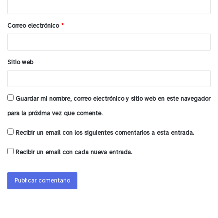
i
organizaciones, lo pueden hacer acreditando
debidamente la formalidad de la agrupación
o
Correo electrónico
*
solicitante.
*
y tú, ¿qué opinas?
Sitio web
Guardar mi nombre, correo electrónico y sitio web en este navegador
para la próxima vez que comente.
Recibir un email con los siguientes comentarios a esta entrada.
Recibir un email con cada nueva entrada.