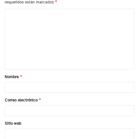
requeridos están marcados
*
C
o
m
e
n
t
a
Nombre
*
r
i
o
Correo electrónico
*
*
Sitio web