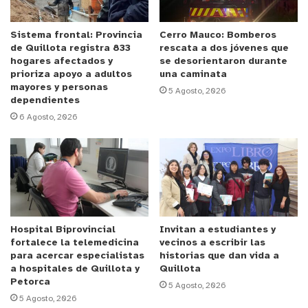
jugar y se encuentra con vidrio quebrado en el
suelo”, añade.
Sistema frontal: Provincia
Cerro Mauco: Bomberos
de Quillota registra 833
rescata a dos jóvenes que
hogares afectados y
se desorientaron durante
Sobre esta problemática, reconoce que el Centro
prioriza apoyo a adultos
una caminata
mayores y personas
de Promoción de Salud y Cultura de Quillota ha
5 Agosto, 2026
dependientes
implementado jornadas de limpieza, sin embargo,
6 Agosto, 2026
mejorar las condiciones del sector es una
problemática aún vigente.
“Nos nació un tema social, porque cuando éramos
adolescentes nadie nos ayudó o tuvo la iniciativa
que estamos teniendo. Nosotros somos un grupo
Hospital Biprovincial
Invitan a estudiantes y
autofinanciado, hicimos una colecta y compramos
fortalece la telemedicina
vecinos a escribir las
un aro profesional, así que voy día por medio a ver,
para acercar especialistas
historias que dan vida a
a hospitales de Quillota y
Quillota
para que no se lo roben. Me decían si podía
Petorca
5 Agosto, 2026
arreglar ese espacio porque querían jugar y no
5 Agosto, 2026