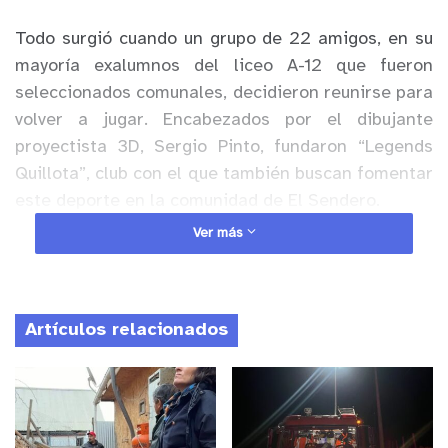
Todo surgió cuando un grupo de 22 amigos, en su
mayoría exalumnos del liceo A-12 que fueron
seleccionados comunales, decidieron reunirse para
volver a jugar. Encabezados por el dibujante
proyectista 3D, Sergio Pinto, fundaron “Legends
Quillota”, club con el que también buscan fomentar
este deporte en la comunidad de El Sendero.
Ver más
Anuncio Patrocinado
“Cuando fuimos a jugar por primera vez nos
encontramos con un espacio que tenía mucho
Artículos relacionados
potencial”, señala Pinto respecto de la
multicancha que utilizarán este viernes. “El tema
es que el consumo de drogas y alcohol ha llevado a
que ese lugar se convierta en un basural, es un
peligro inminente para cualquier niño que va a