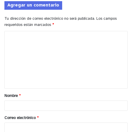
Agregar un comentario
Tu dirección de correo electrónico no será publicada.
Los campos
requeridos están marcados
*
C
o
m
e
n
t
a
Nombre
*
r
i
o
Correo electrónico
*
*