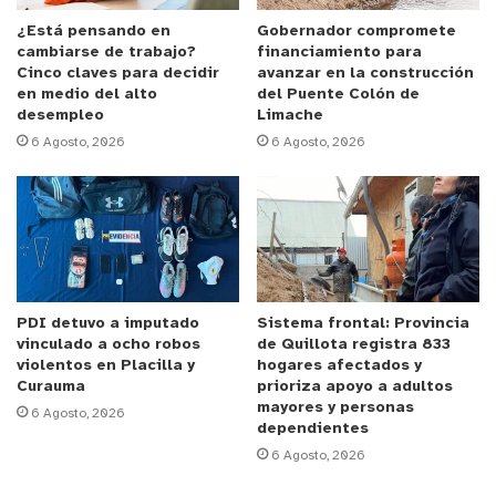
delito de robo desde el 11 de julio del presente año,
interpuesta en la Tenencia Rodelillo en Valparaíso.
¿Está pensando en
Gobernador compromete
cambiarse de trabajo?
financiamiento para
Cinco claves para decidir
avanzar en la construcción
Informado de esta situación al fiscal de turno,
en medio del alto
del Puente Colón de
desempleo
Limache
éste instruyó que las tres personas pasaran a
6 Agosto, 2026
6 Agosto, 2026
control de detención por el delito de receptación
de vehículo motorizado, quedando a disposición
del Tribunal de Viña del Mar.
y tú, ¿qué opinas?
PDI detuvo a imputado
Sistema frontal: Provincia
vinculado a ocho robos
de Quillota registra 833
violentos en Placilla y
hogares afectados y
Curauma
prioriza apoyo a adultos
mayores y personas
6 Agosto, 2026
dependientes
6 Agosto, 2026