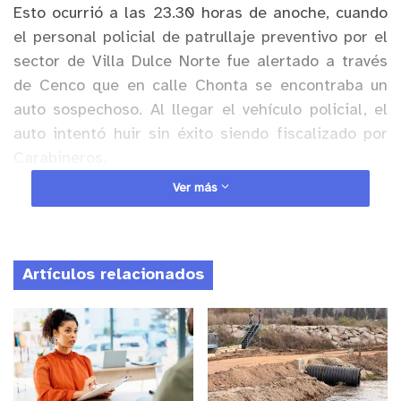
Esto ocurrió a las 23.30 horas de anoche, cuando
el personal policial de patrullaje preventivo por el
sector de Villa Dulce Norte fue alertado a través
de Cenco que en calle Chonta se encontraba un
auto sospechoso. Al llegar el vehículo policial, el
auto intentó huir sin éxito siendo fiscalizado por
Carabineros.
Ver más
Anuncio Patrocinado
En el auto se encontraban tres personas, un adulto
de 18 años y dos adolescentes, una mujer de 17
Artículos relacionados
años y un hombre de 15 años. Al ser consultada la
placa patente del móvil, el personal policial se
percató que no pertenecía a ese auto y mediante
la revisión del número del motor, se estableció que
el automóvil registraba un encargo vigente por el