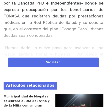
por la Bancada PPD e Independientes- donde se
expresa preocupación por los beneficiarios de
FONASA que registran deudas por prestaciones
médicas en la Red Pública de Salud; y se solicita
que, en el contexto del plan “Copago Cero”, dichas
deudas sean condonadas.
“Hemos dado un nuevo paso para avanzar a una
mayor justicia social y humana. Así como el
Presidente Boric anunció la eliminación del copago
Ver más
de los tramos C y D de Fonasa, nosotros estamos
proponiendo que se puedan condonar las deudas
de aquellas personas, miles de familias de nuestro
Artículos relacionados
país, que en el día de hoy tienen deudas en el
sistema de salud pública precisamente por haber
Municipalidad de Nogales
estado en los tramos C y D”, explicó el diputado
celebrará el Día del Niño y
Bianchi.
de la Niña con un gran