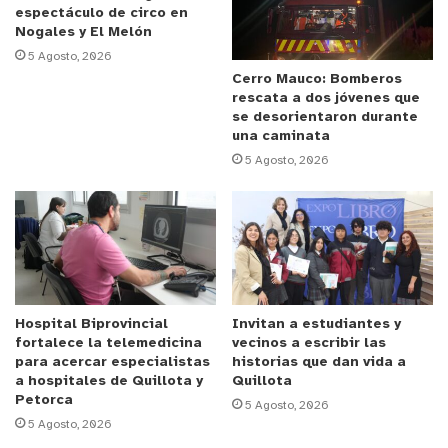
espectáculo de circo en
Nogales y El Melón
Anuncio Patrocinado
5 Agosto, 2026
El parlamentario indicó que “estamos muy
Cerro Mauco: Bomberos
rescata a dos jóvenes que
satisfechos con el contundente apoyo transversal
se desorientaron durante
que hemos tenido por parte de la Sala de la
una caminata
Cámara, y esperamos que Presidente de la
5 Agosto, 2026
República acoja esta solicitud dentro de la
propuesta que ha hecho el gobierno de “Copago
Cero”.
Por su parte, uno de los firmantes de la iniciativa,
el diputado independiente Héctor Ulloa, señaló que
Hospital Biprovincial
Invitan a estudiantes y
fortalece la telemedicina
vecinos a escribir las
«queremos dejar en claro que terminar con el
para acercar especialistas
historias que dan vida a
copago en los tramos C y D es una política pública
a hospitales de Quillota y
Quillota
Petorca
muy importante e innovadora que apunta al bolsillo
5 Agosto, 2026
5 Agosto, 2026
de los que menos tienen. Sin embargo, también es