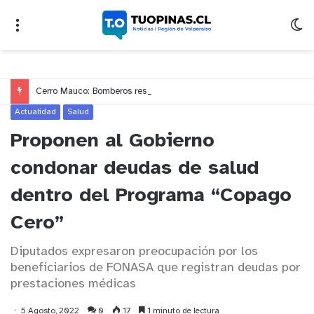
Cerro Mauco: Bomberos rescata a dos jóvenes que se desorientaron durante una caminata
Actualidad
Salud
Proponen al Gobierno
condonar deudas de salud
dentro del Programa “Copago
Cero”
Diputados expresaron preocupación por los
beneficiarios de FONASA que registran deudas por
prestaciones médicas
5 Agosto, 2022
0
17
1 minuto de lectura