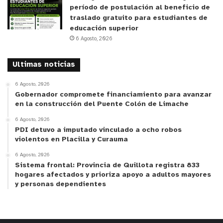
de estudiantes); número de estudiantes por curso;
período de postulación al beneficio de
traslado gratuito para estudiantes de
y su dirección. Al hacer clic en ‘’VER’’ podrán ver el
educación superior
detalle. También, en el botón ‘’Mapa’’ podrán ver la
6 Agosto, 2026
ubicación geográfica de las escuelas y/o liceos
filtrados.
Ultimas noticias
6 Agosto, 2026
Gobernador compromete financiamiento para avanzar
en la construcción del Puente Colón de Limache
6 Agosto, 2026
PDI detuvo a imputado vinculado a ocho robos
violentos en Placilla y Curauma
6 Agosto, 2026
Sistema frontal: Provincia de Quillota registra 833
hogares afectados y prioriza apoyo a adultos mayores
y personas dependientes