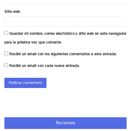
Sitio web
¿Qué información está disponible sobre los
establecimientos educacionales?
Guardar mi nombre, correo electrónico y sitio web en este navegador
Los apoderados podrán filtrar los
para la próxima vez que comente.
establecimientos educacionales por región;
comuna; nivel al que postula; nombre del
Recibir un email con los siguientes comentarios a esta entrada.
establecimiento, entre otras características.
Recibir un email con cada nueva entrada.
En el detalle de los establecimientos
educacionales, podrán ver información acerca de:
Información institucional (director/a; dependencia,
niveles de enseñanza; orientación religiosa; uniforme).
Galería fotográfica.
Recientes
El proyecto educativo de la escuela o liceo.