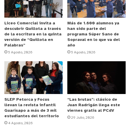
subsecretario de Educación, Nicolás Cataldo.
Anuncio Patrocinado
Liceo Comercial invita a
Más de 1.600 alumnos ya
descubrir Quillota a través
han sido parte del
¿Quiénes deben postular al proceso de Admisión
de la escritura en la quinta
programa Súper Sano de
Escolar 2023?
versión de “Quillota en
Sopraval en lo que va del
Palabras”
año
5 Agosto, 2026
5 Agosto, 2026
El estudiante que:
Ingresa por primera vez a un establecimiento público o
particular subvencionado.
Quiere cambiarse de establecimiento.
Quiere reingresar al sistema educativo.
SLEP Petorca y Focus
“Las brutas”: clásico de
Quien se encuentre en un establecimiento que no tiene
llevan la revista infantil
Juan Radrigán llega este
Guarisapo a más de 3 mil
viernes gratis al PCdV
continuidad en el siguiente nivel.
estudiantes del territorio
29 Julio, 2026
4 Agosto, 2026