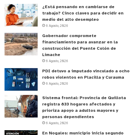
Información de pago (si es gratuito o con copago).
¿Está pensando en cambiarse de
Datos y estadísticas de estudiantes y docentes.
trabajo? Cinco claves para decidir en
medio del alto desempleo
Programas, extracurriculares e infraestructura.
6 Agosto, 2026
Ubicación y contactos.
Gobernador compromete
Vacantes por nivel para el año escolar 2023.
financiamiento para avanzar en la
construcción del Puente Colón de
Cantidad de postulantes por nivel del año anterior.
Limache
A través de las iconografías que están arriba de los
6 Agosto, 2026
establecimientos podrán saber si tiene copago; si es
PDI detuvo a imputado vinculado a ocho
solo de mujeres; si es solo de hombres; si es mixto; si
robos violentos en Placilla y Curauma
recibe la Subvención Escolar Preferencial (SEP); y si
6 Agosto, 2026
tiene el Programa de Integración Escolar (PIE).
Sistema frontal: Provincia de Quillota
registra 833 hogares afectados y
En el botón ‘’Lista’’ estarán los establecimientos
prioriza apoyo a adultos mayores y
educacionales de acuerdo al filtro realizado,
personas dependientes
podrán conocer su dependencia (público o
6 Agosto, 2026
particular subvencionado); su matrícula (cantidad
En Nogales: municipio inicia segundo