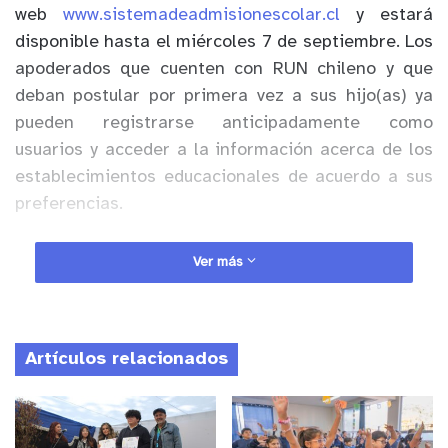
web
www.sistemadeadmisionescolar.cl
y estará
disponible hasta el miércoles 7 de septiembre. Los
apoderados que cuenten con RUN chileno y que
deban postular por primera vez a sus hijo(as) ya
pueden registrarse anticipadamente como
usuarios y acceder a la información acerca de los
establecimientos educacionales de acuerdo a sus
preferencias.
‘’Ya estamos ad portas de que inicie el periodo de
Ver más
postulación para el año escolar 2023, por lo que
hacemos un llamado a las familias a visitar la
página web, informarse sobre los establecimientos
Artículos relacionados
de su interés y a realizar este proceso con tiempo.
Como Ministerio de Educación dispondremos de
toda la información necesaria para acompañar a
las familias en este importe proceso’’, sostuvo el