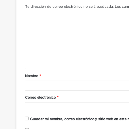
Tu dirección de correo electrónico no será publicada.
Los cam
C
o
m
e
n
t
a
Nombre
*
r
i
o
Correo electrónico
*
*
Guardar mi nombre, correo electrónico y sitio web en este