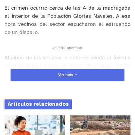
El crimen ocurrió cerca de las 4 de la madrugada
al interior de la Población Glorias Navales. A esa
hora vecinos del sector escucharon el estruendo
de un disparo.
Anuncio Patrocinado
Algunos de los vecinos, prestaron ayuda al joven y
lo trasladaron hasta el Sapu Miraflores, donde
llegó fallecido.
Ver más
Artículos relacionados
y tú, ¿qué opinas?