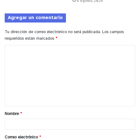
6 Agosto, 2026
Agregar un comentario
Tu dirección de correo electrónico no será publicada.
Los campos
requeridos están marcados
*
C
o
m
e
n
t
a
Nombre
*
r
i
o
Correo electrónico
*