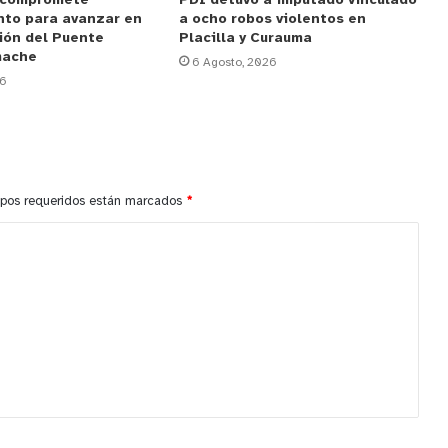
 compromete
PDI detuvo a imputado vinculado
nto para avanzar en
a ocho robos violentos en
ión del Puente
Placilla y Curauma
mache
6 Agosto, 2026
26
pos requeridos están marcados
*