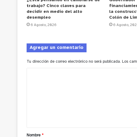
¿Está pensando en cambiarse de
Gobernador
trabajo? Cinco claves para
financiamie
decidir en medio del alto
la construcc
desempleo
Colón de Li
6 Agosto, 2026
6 Agosto, 20
Agregar un comentario
Tu dirección de correo electrónico no será publicada.
Los cam
C
o
m
e
n
t
a
Nombre
*
r