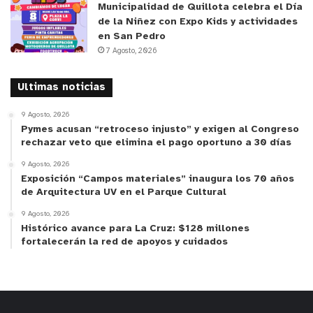
Municipalidad de Quillota celebra el Día
Acevedo (22 de septiembre, 18:30 a 20:00 horas) y
de la Niñez con Expo Kids y actividades
“Cuerpo en trance” a cargo de Pseudónimo
en San Pedro
compañía (23 de septiembre, 18:30 a 20:00horas).
7 Agosto, 2026
En tanto, de manera virtual a través de la
plataforma Zoom, el coreógrafo Manuel Jaramillo
Ultimas noticias
guiará una práctica “Cuerpa infinita, de la emoción
9 Agosto, 2026
al movimiento”, el día 24 de septiembre a las 11:00
Pymes acusan “retroceso injusto” y exigen al Congreso
rechazar veto que elimina el pago oportuno a 30 días
horas.
9 Agosto, 2026
Exposición “Campos materiales” inaugura los 70 años
Dirigidas a público aficionado o con experiencia en
de Arquitectura UV en el Parque Cultural
danza, teatro, performance u otras áreas
9 Agosto, 2026
vinculadas a la exploración del movimiento y el
Histórico avance para La Cruz: $128 millones
cuerpo, a través de estas prácticas las y los
fortalecerán la red de apoyos y cuidados
coreógrafos buscan compartir las perspectivas de
trabajo de sus respectivas investigaciones y
procesos creativos. Estas prácticas cuentan cupos
limitados y las inscripciones ya se encuentran