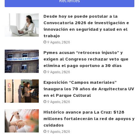
Recientes
artistas y/o directores. Por otro lado, nos da
mucho gusto que se utilice este espacio que
Desde hoy se puede postular a la
siempre está abierto a los procesos participativos
Convocatoria 2026 de investigación e
que vinculan el arte con la ciudadanía”.
innovación en seguridad y salud en el
trabajo
9 Agosto, 2026
Prácticas abiertas de danza
Pymes acusan “retroceso injusto” y
exigen al Congreso rechazar veto que
Las actividades de cierre de los Encuentros
elimina el pago oportuno a 30 días
Coreográficos Nacionales, entre el 21 y el 24 de
9 Agosto, 2026
septiembre, se realizarán las siguientes
prácticas
Exposición “Campos materiales”
abiertas de danza facilitadas por parte del equipo
inaugura los 70 años de Arquitectura UV
de la actual edición del programa
: “Movimiento
en el Parque Cultural
infinito” a cargo de Alan Ibáñez (21 de septiembre,
9 Agosto, 2026
18:30 a 20:00 horas), “Tejidos perceptibles,
Histórico avance para La Cruz: $128
contacto improvisación” a cargo de Rocío Rivera
millones fortalecerán la red de apoyos y
cuidados
(22 de septiembre, 10:00 a 12:00 horas),
9 Agosto, 2026
“Zoológica, habitar danzando» a cargo de Sandra