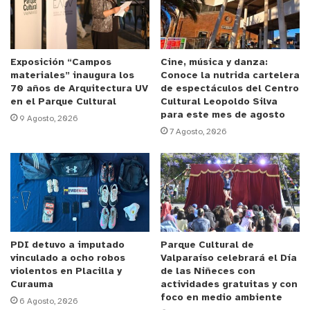
gratuito que se extenderá entre las 19:30 y las
22:00 horas por distintos puntos del Parque
Cultural Valparaíso. El mismo sábado, pero en
formato online, se exhibirá un fragmento
Exposición “Campos
Cine, música y danza:
materiales” inaugura los
Conoce la nutrida cartelera
de
Eloísa,
propuesta del coreógrafo Manuel
70 años de Arquitectura UV
de espectáculos del Centro
Jaramillo (Región de Los Lagos) que se podrá ver
en el Parque Cultural
Cultural Leopoldo Silva
para este mes de agosto
durante todo el día a través del canal de YouTube
9 Agosto, 2026
7 Agosto, 2026
del Parque Cultural de Valparaíso
Anuncio Patrocinado
“
A lo largo de su historia este programa ha
contribuido de manera permanente al desarrollo y
reconocimiento disciplinar de la danza en Chile,
PDI detuvo a imputado
Parque Cultural de
logrando visibilizar la diversidad coreográfica de
vinculado a ocho robos
Valparaíso celebrará el Día
los distintos territorios a nivel nacional
”, afirmó la
violentos en Placilla y
de las Niñeces con
Curauma
actividades gratuitas y con
subsecretaria de las Culturas y las Artes, Andrea
foco en medio ambiente
6 Agosto, 2026
Gutiérrez Vásquez.