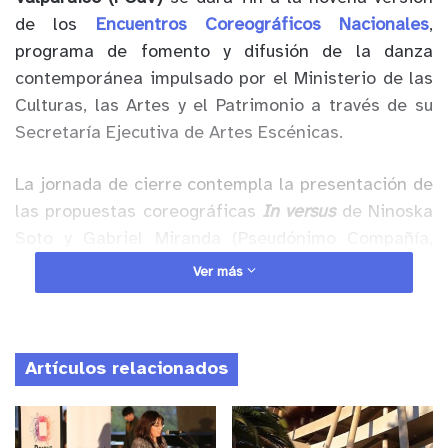
de los
Encuentros Coreográficos Nacionales
,
programa de fomento y difusión de la danza
contemporánea impulsado por el Ministerio de las
Culturas, las Artes y el Patrimonio a través de su
Secretaría Ejecutiva de Artes Escénicas.
La jornada de cierre contempla la presentación de
las propuestas coreográficas
In versus
de Ninoska
Soto y Gabriel Miranda (Pseudónimo Compañía,
Región Metropolitana
),
Zoológico de lo no extinto
Ver más
aún
de Sandra Acevedo (Región de
Coquimbo),
Paisaje vértice
de Alan Ibáñez
(Región
Metropolitana) y
Fernandinis la colibrí
de Eveleen
Artículos relacionados
Rojas (Región de Valparaíso), todos trabajos que
se exhibirán por primera vez al público en
modalidad de apertura de proceso, en un recorrido