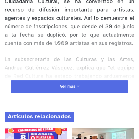
Ciudadanía Cultural, se ha convertido en un
recurso de difusión importante para artistas,
agentes y espacios culturales. Así lo demuestra el
número de inscripciones, que desde el 30 de junio
a la fecha se duplicó, por lo que actualmente
cuenta con más de 1.000 artistas en sus registros.
La subsecretaria de las Culturas y las Artes,
Andrea Gutiérrez Vásquez, explica que “el equipo
de Red Cultura ha estado trabajando arduamente
durante casi un año en el proceso de mejora del
Ver más
catálogo, a través de un levantamiento de
información con las usuarias y usuarios que ha
permitido incorporar las necesidades de su
Artículos relacionados
experiencia en la plataforma”.
Anuncio Patrocinado