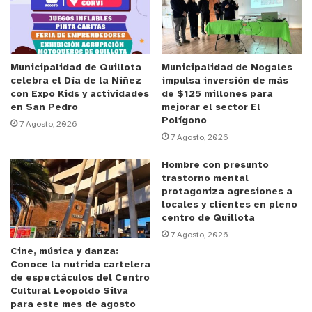
Además, la autoridad agrega que “la mejor manera
que tenemos de enriquecer las herramientas con
las que contamos para promover el trabajo cultural
es el permanente diálogo con nuestras
Municipalidad de Quillota
Municipalidad de Nogales
celebra el Día de la Niñez
impulsa inversión de más
comunidades y la co-construcción de los
con Expo Kids y actividades
de $125 millones para
mecanismos que permiten desarrollar sus labores.
en San Pedro
mejorar el sector El
Polígono
En ese sentido, el Catálogo Digital ha sido
7 Agosto, 2026
7 Agosto, 2026
fortalecido y ha continuado su proceso de
instalación como un espacio colaborativo”.
Hombre con presunto
trastorno mental
protagoniza agresiones a
Al permitir la creación de redes entre ciudadanos y
locales y clientes en pleno
artistas, el catálogo promueve la cultura digital y
centro de Quillota
el uso de herramientas tecnológicas en la
7 Agosto, 2026
Cine, música y danza:
creación, producción, circulación y acceso de obras
Conoce la nutrida cartelera
y bienes artísticos culturales. Es un medio que
de espectáculos del Centro
Cultural Leopoldo Silva
facilita las redes de colaboración entre las y los
para este mes de agosto
usuarios.