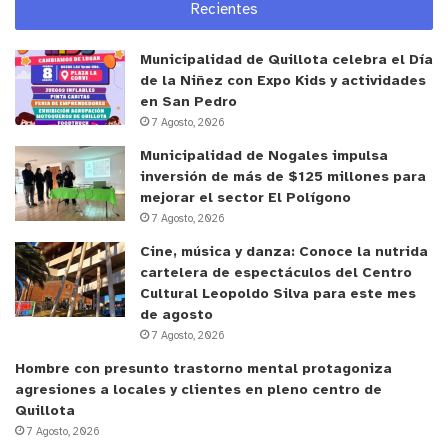
El Catálogo Digital es una herramienta
Recientes
colaborativa que busca promover y generar redes
entre programadores de actividades artísticas, con
Municipalidad de Quillota celebra el Día
de la Niñez con Expo Kids y actividades
el fin de promover la cultura digital y la utilización
en San Pedro
de herramientas tecnológicas en la creación,
7 Agosto, 2026
producción, circulación y acceso de obras y bienes
Municipalidad de Nogales impulsa
artísticos culturales y patrimoniales.
inversión de más de $125 millones para
mejorar el sector El Polígono
La inscripción de las ofertas en la plataforma
7 Agosto, 2026
queda a disposición de los diversos espacios
Cine, música y danza: Conoce la nutrida
cartelera de espectáculos del Centro
culturales municipales, para que éstos puedan
Cultural Leopoldo Silva para este mes
elaborar programación cultural con propuestas de
de agosto
artistas locales actualizadas.
7 Agosto, 2026
Hombre con presunto trastorno mental protagoniza
Inscripciones disponibles en
agresiones a locales y clientes en pleno centro de
https://catalogoprogramacion.cultura.gob.cl/
.
Quillota
7 Agosto, 2026
Dudas y consultas al correo