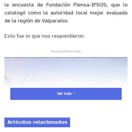
la encuesta de Fundación Piensa-IPSOS, que lo
catalogó como la autoridad local mejor evaluada
de la región de Valparaíso.
Esto fue lo que nos respondieron.
Anuncio Patrocinado
Reproductor
de
Video
Ver más
Artículos relacionados
00:00
03:20
y tú, ¿qué opinas?