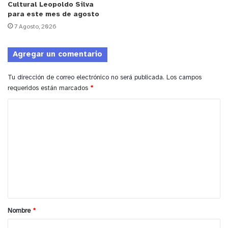
Cultural Leopoldo Silva
para este mes de agosto
7 Agosto, 2026
Agregar un comentario
Tu dirección de correo electrónico no será publicada.
Los campos
requeridos están marcados
*
C
o
m
e
n
t
a
Nombre
*
r