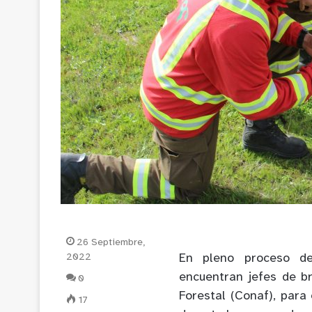
26 Septiembre,
2022
En pleno proceso de
encuentran jefes de br
0
Forestal (Conaf), para
17