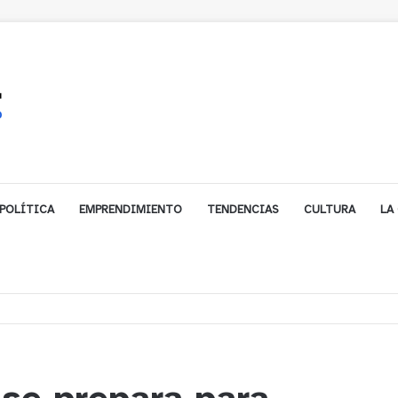
POLÍTICA
EMPRENDIMIENTO
TENDENCIAS
CULTURA
LA
ales impulsa inversión de más de $125 millones para mejorar el sector El Pol