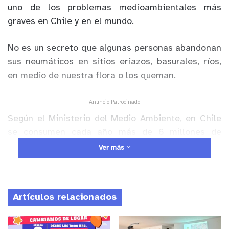
uno de los problemas medioambientales más
graves en Chile y en el mundo.
No es un secreto que algunas personas abandonan
sus neumáticos en sitios eriazos, basurales, ríos,
en medio de nuestra flora o los queman.
Anuncio Patrocinado
Según el Ministerio del Medio Ambiente, en Chile
se consumen cada año más de 6 millones de
neumáticos (180 mil toneladas) de eso solamente
Ver más
se recicla el 17% (30.600 toneladas) ¿Más grave?
El 85% de los destinos es desconocido y no es
posible darle una solución para descontaminar o
Artículos relacionados
reutilizar estos materiales.
Sin embargo, la empresa de Reciclaje de