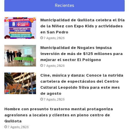
productos prioritarios a recuperar cierto
Recientes
porcentaje de ellos una vez que dejen de ser
Municipalidad de Quillota celebra el Día
funcionales, prestando una gran ayuda para
de la Niñez con Expo Kids y actividades
cumplir con la normativa.
en San Pedro
7 Agosto, 2026
RESUR cuenta con Resolución Sanitaria de
Municipalidad de Nogales impulsa
Disposición Final, pues se entrega un certificado
inversión de más de $125 millones para
de Disposición Final, es decir que el residuo fue
mejorar el sector El Polígono
7 Agosto, 2026
tratado de forma responsable.
Cine, música y danza: Conoce la nutrida
cartelera de espectáculos del Centro
y tú, ¿qué opinas?
Cultural Leopoldo Silva para este mes
de agosto
7 Agosto, 2026
Hombre con presunto trastorno mental protagoniza
agresiones a locales y clientes en pleno centro de
Quillota
7 Agosto, 2026