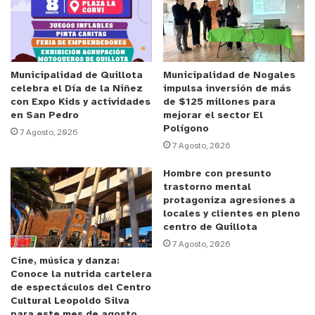
Neumáticos RESUR, ofrece un servicio innovador,
amigable y sencillo para prevenir y enfrentar esta
problemática.
Municipalidad de Quillota
Municipalidad de Nogales
celebra el Día de la Niñez
impulsa inversión de más
¿De qué se trata? Los Neumáticos Fuera de Uso
con Expo Kids y actividades
de $125 millones para
(NFU) son trasladados hacia el Centro de Acopio,
en San Pedro
mejorar el sector El
en donde son pesados y seleccionados para luego
Polígono
7 Agosto, 2026
7 Agosto, 2026
ingresar al proceso productivo.
Hombre con presunto
Los NFU pasan por el Proceso de Pretratamiento
trastorno mental
protagoniza agresiones a
de Reciclaje, en donde son triturados y separados
locales y clientes en pleno
sus componentes (caucho vulcanizado, acero y
centro de Quillota
fibra textil) en donde el principal componente
7 Agosto, 2026
comercial es el polvo, tela y el granulo de caucho.
Cine, música y danza:
Conoce la nutrida cartelera
de espectáculos del Centro
El material final es destinado principalmente para
Cultural Leopoldo Silva
para este mes de agosto