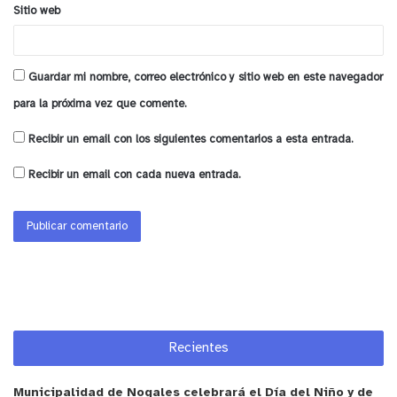
También se contrató a profesionales que hacen
Sitio web
rescate de personas que tienen diabetes o
hipertensión para que puedan retomar sus
Guardar mi nombre, correo electrónico y sitio web en este navegador
controles, además, la inversión permite continuar
para la próxima vez que comente.
con las estrategias de entrega de medicamentos y
leche en el domicilio para personas con
Recibir un email con los siguientes comentarios a esta entrada.
discapacidad y mayores de 75 años.
Recibir un email con cada nueva entrada.
y tú, ¿qué opinas?
Recientes
Municipalidad de Nogales celebrará el Día del Niño y de