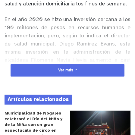
salud y atención domiciliaria los fines de semana.
En el año 2020 se hizo una inversión cercana a los
100 millones de pesos en recursos humanos e
implementación, pero, según lo indica el director
de salud municipal, Diego Ramírez Evans, esta
misma inversión en la administración de la
alcaldesa Filomena Navia Hevia aumentó a casi
300 millones en el periodo 2022, lo que implica un
Ver más
aumento de un 200% de inversión dirigida
directamente en beneficio de la comunidad.
Artículos relacionados
Anuncio Patrocinado
Ramírez expresó que se logró duplicar la
Municipalidad de Nogales
contratación de médicos en comparación al año
celebrará el Día del Niño y
de la Niña con un gran
2020 de 4 a 8 profesionales “Con respecto a la
espectáculo de circo en
ejecución presupuestaria hemos aumentado la