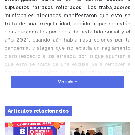
supuestos “atrasos reiterados”. Los trabajadores
municipales afectados manifestaron que esto se
trata de una irregularidad, debido a que se están
considerando los períodos del estallido social y el
año 2021, cuando aún había restricciones por la
pandemia, y alegan que no existía un reglamento
claro respecto a los atrasos, por lo que apuntan a
que esto se trata de una excusa para remover a
aquellos funcionarios que se mantienen desde la
administración anterior.
Ver más
En este sentido, la diputada por el distrito 6,
Camila Flores, acusó persecución política. “Esto ha
Artículos relacionados
sido una persecución permanente de la nueva
alcaldesa de La Cruz, Filomena Navia, que desde
que llega a instalarse al municipio ha buscado de