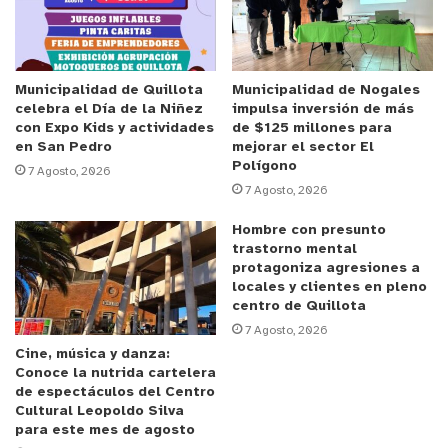
todas las formas posibles sacar a los funcionarios
de la administración anterior, ha sacado a muchos
funcionarios que estaban a honorarios, ahora
partió esta persecución con los funcionarios de
Municipalidad de Quillota
Municipalidad de Nogales
celebra el Día de la Niñez
impulsa inversión de más
planta donde está buscando una serie de
con Expo Kids y actividades
de $125 millones para
subterfugios
que no corresponden”, sostuvo.
en San Pedro
mejorar el sector El
Polígono
7 Agosto, 2026
7 Agosto, 2026
Anuncio Patrocinado
De acuerdo a
la Presidenta de la
Asociación de
Hombre con presunto
trastorno mental
Funcionarios Municipales, Javiera Pizarro, “no se
protagoniza agresiones a
nos indicó cuál era el motivo de la notificación,
locales y clientes en pleno
solamente se nos dijo de la auditoría que estaba
centro de Quillota
7 Agosto, 2026
en transparencia que no da cuenta de ninguna
Cine, música y danza:
situación en específico. Los funcionarios tienen
Conoce la nutrida cartelera
temor de que esta situación sumaria sea la excusa
de espectáculos del Centro
Cultural Leopoldo Silva
para consolidar una situación que ya se planteó
para este mes de agosto
desde meses atrás y es que se termine por