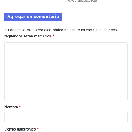
6 Agosto, 2026
Agregar un comentario
00:00
00:46
y tú, ¿qué opinas?
Tu dirección de correo electrónico no será publicada.
Los campos
requeridos están marcados
*
C
o
m
e
n
t
a
Nombre
*
r
i
o
Correo electrónico
*