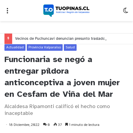
Vecinos de Puchuncaví denuncian presunto traslado de aguas servidas hacia Concón desde planta cuestionada por Contraloría
Actualidad
Provincia Valparaíso
Salud
Funcionaria se negó a
entregar píldora
anticonceptiva a joven mujer
en Cesfam de Viña del Mar
Alcaldesa Ripamonti calificó el hecho como
inaceptable
18 Diciembre, 2022
0
37
1 minuto de lectura