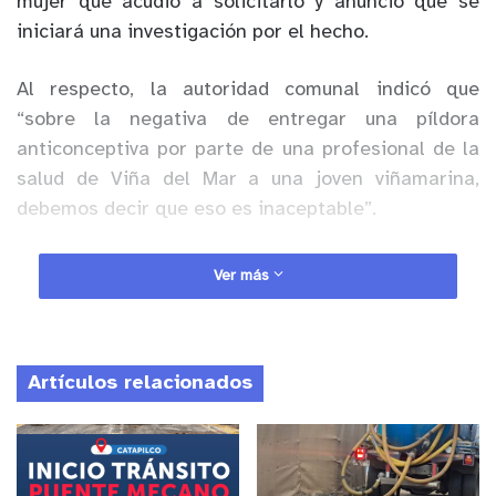
mujer que acudió a solicitarlo y anunció que se
iniciará una investigación por el hecho.
Al respecto, la autoridad comunal indicó que
“sobre la negativa de entregar una píldora
anticonceptiva por parte de una profesional de la
salud de Viña del Mar a una joven viñamarina,
debemos decir que eso es inaceptable”.
Anuncio Patrocinado
Ver más
“Los derechos de decidir sobre tu cuerpo y poder
planificar tu maternidad y tener así una mejor
calidad de vida o un ejercicio pleno de tus
Artículos relacionados
facultades como persona, es algo que es
inaceptable, eso es un derecho humano del que
nadie puede privarte, es un derecho que tienes y
prohibírtelo es profundamente violento”, agregó.