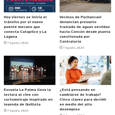
El hecho ocurrió en agosto de este año y al
conocer la situación, la alcaldesa ha tomado
Hoy viernes se inicia el
Vecinos de Puchuncaví
tránsito por el nuevo
denuncian presunto
medidas, puntualizando que “frente a este hecho
puente mecano que
traslado de aguas servidas
vamos a iniciar inmediatamente acciones para
conecta Catapilco y La
hacia Concón desde planta
Laguna
cuestionada por
perseguir la responsabilidad porque aquí no existe
Contraloría
7 Agosto, 2026
objeción de conciencia, eso es solamente respecto
7 Agosto, 2026
de una Ley, de un código sanitario y un reglamento
para un aborto en tres causales y este no es el
caso”.
Reproductor
de
Escuela La Palma lleva la
¿Está pensando en
Video
lectura al cine con
cambiarse de trabajo?
cortometraje inspirado en
Cinco claves para decidir
leyenda de Quillota
en medio del alto
desempleo
7 Agosto, 2026