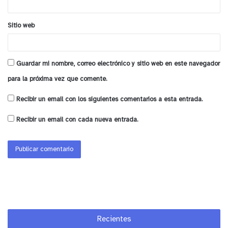
fuimos estudiantes, y varios me contaban cómo lo
pasaban mal o que algunos sufrieron bullying
Sitio web
entonces quería mostrarles a mis estudiantes que
las situaciones difíciles se pueden superar.”
Guardar mi nombre, correo electrónico y sitio web en este navegador
y tú, ¿qué opinas?
para la próxima vez que comente.
Recibir un email con los siguientes comentarios a esta entrada.
Recibir un email con cada nueva entrada.
Recientes