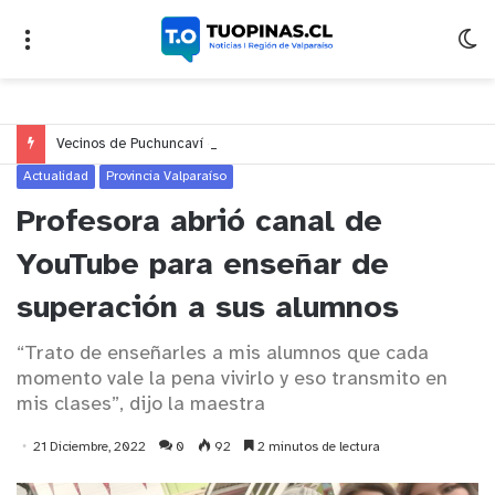
Vecinos de Puchuncaví denuncian presunto traslado de aguas servidas hacia Concón desde planta cuestionada por Contraloría
Actualidad
Provincia Valparaíso
Profesora abrió canal de
YouTube para enseñar de
superación a sus alumnos
“Trato de enseñarles a mis alumnos que cada
momento vale la pena vivirlo y eso transmito en
mis clases”, dijo la maestra
21 Diciembre, 2022
0
92
2 minutos de lectura