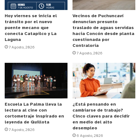
también lo sientan de la misma manera, así lo he
hecho con las diferentes generaciones que he
Hoy viernes se inicia el
Vecinos de Puchuncaví
tránsito por el nuevo
denuncian presunto
tenido durante más de 25 años que llevo haciendo
puente mecano que
traslado de aguas servidas
clases mostrándoles preocupación real por lo que
conecta Catapilco y La
hacia Concón desde planta
Laguna
cuestionada por
les pasa. Por ellos es que se qué TikTok y que
Contraloría
7 Agosto, 2026
contenido les gusta a mis alumnos, así mismo
7 Agosto, 2026
aprendí sobre Instagram y así llegué a conocer
YouTube.”
Anuncio Patrocinado
La profesora comentó que “siempre se me ha dado
bien el comunicar y en tiempos de pandemia
Escuela La Palma lleva la
¿Está pensando en
trabajé en un colegio que tenía plataformas en
lectura al cine con
cambiarse de trabajo?
cortometraje inspirado en
Cinco claves para decidir
Facebook, tenían canal de YouTube, por lo que
leyenda de Quillota
en medio del alto
tenían todo el material para poder generar buenos
desempleo
7 Agosto, 2026
proyectos que ayuden a los estudiantes. Yo cree la
6 Agosto, 2026