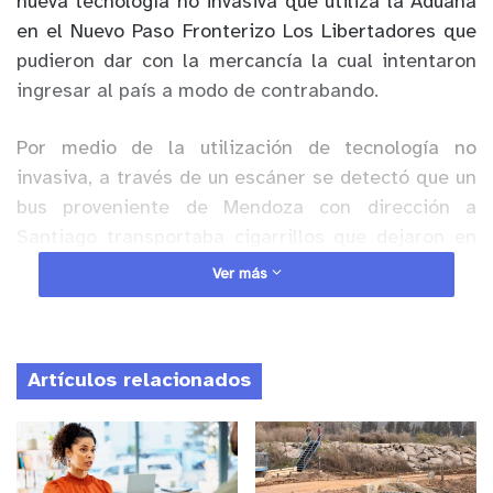
nueva tecnología no invasiva que utiliza la Aduana
en el Nuevo Paso Fronterizo Los Libertadores que
pudieron dar con la mercancía la cual intentaron
ingresar al país a modo de contrabando.
Por medio de la utilización de tecnología no
invasiva, a través de un escáner se detectó que un
bus proveniente de Mendoza con dirección a
Santiago transportaba cigarrillos que dejaron en
el maletero del bus, dentro de bidones de bencina.
Ver más
Tras preguntarle al conductor, este negó saber de
la existencia de las cajetillas en su bus.
Artículos relacionados
Anuncio Patrocinado
Durante los últimos meses los controles en el Paso
Fronterizo Los Libertadores han aumentado
considerablemente y, a su vez, aumentaron en un