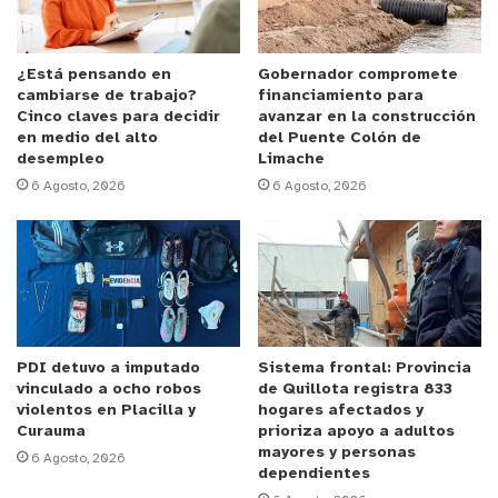
25% la cantidad de detenidos por intento de
contrabando, lo que demuestra que están
funcionando los controles intensivos en la Aduana.
¿Está pensando en
Gobernador compromete
cambiarse de trabajo?
financiamiento para
Cinco claves para decidir
avanzar en la construcción
El administrador de la Aduana Los Libertadores
en medio del alto
del Puente Colón de
desempleo
Limache
Mariano Gómez señaló que “el uso de la tecnología
6 Agosto, 2026
6 Agosto, 2026
no invasiva fue clave para detectar esta forma de
ingreso de cigarrillos de contrabando al país. En
este caso, fue el conductor del bus el que debió
asumir la totalidad de las mercancías
transportada. Por tratarse de productos que
ingresaban de manera oculta al país, se configura
PDI detuvo a imputado
Sistema frontal: Provincia
delito de contrabando según el artículo 168 de la
vinculado a ocho robos
de Quillota registra 833
Ordenanza de Aduanas.”
violentos en Placilla y
hogares afectados y
Curauma
prioriza apoyo a adultos
mayores y personas
6 Agosto, 2026
El contrabando de cigarrillos es uno de los más
dependientes
comunes en nuestra región y es precisamente