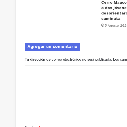
Cerro Mauco
a dos jóvene
desorientar
caminata
5 Agosto, 202
Agregar un comentario
Tu dirección de correo electrónico no será publicada.
Los cam
C
o
m
e
n
t
a