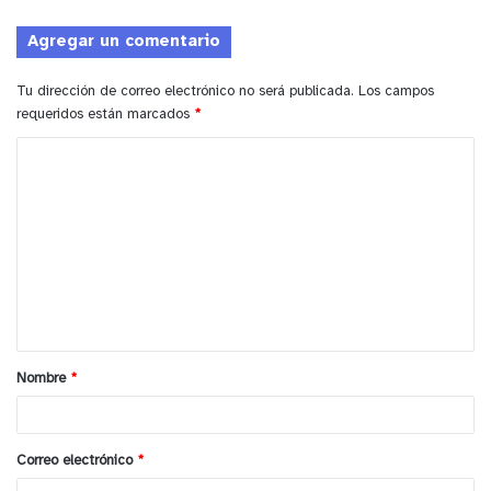
Agregar un comentario
Tu dirección de correo electrónico no será publicada.
Los campos
requeridos están marcados
*
C
o
m
e
n
t
a
Nombre
*
r
i
o
Correo electrónico
*
*