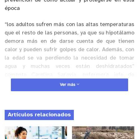
prevención de cómo actuar y protegerse en esta
época
“los adultos sufren más con las altas temperaturas
que el resto de las personas, ya que su hipotálamo
demora más en de darse cuenta de que tienen
calor y pueden sufrir golpes de calor. Además, con
la edad se va perdiendo la necesidad de tomar
agua y muchas veces están deshidratados”
comenta Carolina Saravia, enfermera jefe de
Clínica Cath
Ver más
Anuncio Patrocinado
Desde Clínica Cath aseguran que es importante
Artículos relacionados
permanece hidratado en todo momento y llevar
siempre una botella de agua o un refresco que nos
proporcione sales y azúcares que perdemos con la