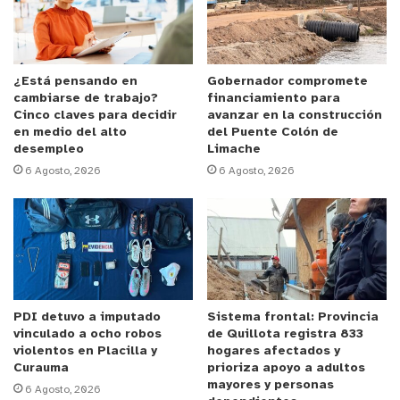
sudoración. “es necesario beber al día 1,5 litros de
agua en esta época, ya sea en infusiones, fruta,
batidos, sopa y más” comenta la especialista.
¿Está pensando en
Gobernador compromete
cambiarse de trabajo?
financiamiento para
Además, aseguran la importancia de no exponerse
Cinco claves para decidir
avanzar en la construcción
al exceso de sol y buscar resguardo el lugares
en medio del alto
del Puente Colón de
desempleo
Limache
ventilados. “sabemos que el sol, por la vitamina D,
6 Agosto, 2026
6 Agosto, 2026
es esencial para entregarnos energía, pero para la
tercera edad que tiene la piel más delgada se
recomienda hacerlo bien temprano en la mañana o
después de las 4 de la tarde y no por más de 20
minutos” comenta Saravia
PDI detuvo a imputado
Sistema frontal: Provincia
Finalmente, recomiendan utilizar ropa de colores
vinculado a ocho robos
de Quillota registra 833
claros, tejidos finos y vaporosos evitando colores
violentos en Placilla y
hogares afectados y
oscuros que capten todo el calor. Y para mantener
Curauma
prioriza apoyo a adultos
mayores y personas
6 Agosto, 2026
fresco el hogar “. Mantener las persianas bajadas