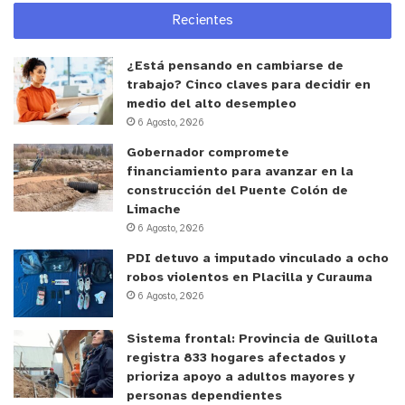
sentado e inmóvil (el famoso plantón) que sean
Recientes
mayores a 1 hora, no fumar, tratar de estar en
movimiento, comer sano y evitar la sal.
¿Está pensando en cambiarse de
trabajo? Cinco claves para decidir en
Para el correcto cuidado de estas heridas es
medio del alto desempleo
necesario mantener la piel limpia, hidratada. Los
6 Agosto, 2026
baños, las duchas con agua caliente y el jabón
Gobernador compromete
pueden resecar su piel y aumentar el riesgo de
financiamiento para avanzar en la
construcción del Puente Colón de
desgarros. “es mejor tomar duchas tibias, cortas y
Limache
usar un jabón de glicerina y una crema para
6 Agosto, 2026
mantener su piel hidratada después del baño. Use
PDI detuvo a imputado vinculado a ocho
manga larga, pantalones que pueden ayudar en la
robos violentos en Placilla y Curauma
protección de las extremidades”. Finaliza Saravia
6 Agosto, 2026
Sistema frontal: Provincia de Quillota
y tú, ¿qué opinas?
registra 833 hogares afectados y
prioriza apoyo a adultos mayores y
personas dependientes