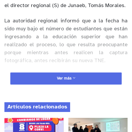
el director regional (S) de Junaeb, Tomás Morales.
La autoridad regional informó que a la fecha ha
sido muy bajo el número de estudiantes que están
ingresando a la educación superior que han
realizado el proceso, lo que resulta preocupante
porque mientras antes realicen la captura
fotográfica, antes recibirán su nueva TNE.
Anuncio Patrocinado
Ver más
“Hacemos un llamado a los estudiantes que se
matricularon por primera vez en una casa de
estudios de la región y aún no se han sacado la
Artículos relacionados
foto para su nueva TNE, a ingresar a la página web
de Junaeb o directamente en
www.tne.cl
y
consultar sobre las oficinas en la región en donde