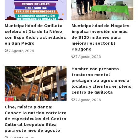
pueden realizar este proceso”.
“Entre este lunes 6 de febrero y el martes 28 de
febrero, las oficinas TNE ubicadas en Valparaíso y
Municipalidad de Quillota
Municipalidad de Nogales
celebra el Día de la Niñez
impulsa inversión de más
Viña del Mar contarán con un módulo especial para
con Expo Kids y actividades
de $125 millones para
la toma de fotografías y lo mismo ocurrirá en el
en San Pedro
mejorar el sector El
Polígono
módulo TNE ubicado en la oficina de Junaeb de
7 Agosto, 2026
7 Agosto, 2026
Villa Alemana. Por eso, invitamos a los jóvenes a
revisar las direcciones y horarios de atención en
Hombre con presunto
nuestra página web y concurrir cuanto antes a
trastorno mental
protagoniza agresiones a
sacarse la foto”.
locales y clientes en pleno
centro de Quillota
Durante el mes de enero varias casas de estudios
7 Agosto, 2026
Cine, música y danza:
de la región contaron con módulos TNE para sacar
Conoce la nutrida cartelera
la fotografía a los estudiantes que se estaban
de espectáculos del Centro
matriculando, pero en muchos casos este trámite
Cultural Leopoldo Silva
para este mes de agosto
se realizó de manera online, por lo que hay