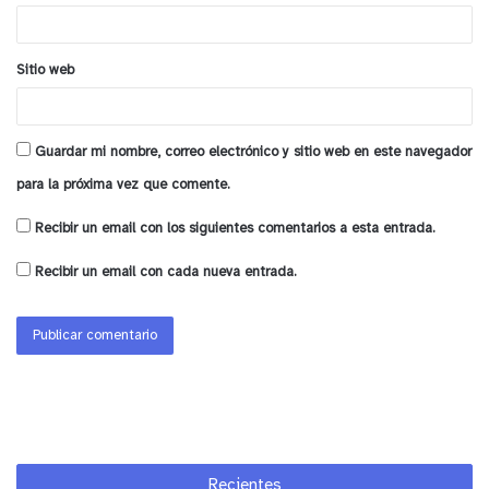
*
oficinas donde se realiza el proceso y horario de
atención se pueden revisar directamente en
Sitio web
www.tne.cl
donde además se puede agendar la
hora de atención para la captura fotográfica u otro
proceso relacionado con la tarjeta nacional
Guardar mi nombre, correo electrónico y sitio web en este navegador
estudiantil.
para la próxima vez que comente.
y tú, ¿qué opinas?
Recibir un email con los siguientes comentarios a esta entrada.
Recibir un email con cada nueva entrada.
Recientes