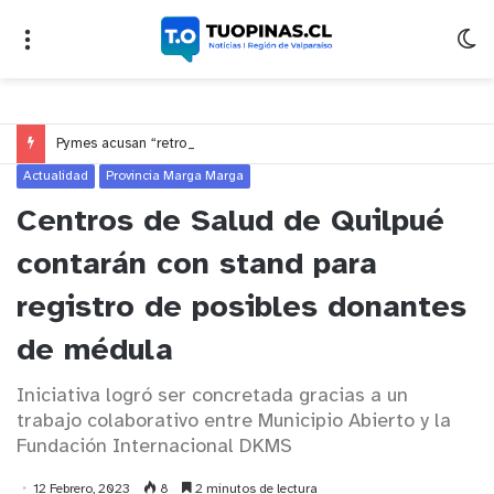
Pymes acusan “retroceso injusto” y exigen al Congreso rechazar veto que elimina el pago oportuno a 30 días
Actualidad
Provincia Marga Marga
Centros de Salud de Quilpué
contarán con stand para
registro de posibles donantes
de médula
Iniciativa logró ser concretada gracias a un
trabajo colaborativo entre Municipio Abierto y la
Fundación Internacional DKMS
12 Febrero, 2023
8
2 minutos de lectura