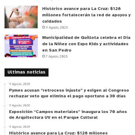
tomando muestras para conseguir potenciales
Histórico avance para La Cruz: $128
donantes de médulas para niños y niñas que
millones fortalecerán la red de apoyos y
cuidados
actualmente tienen cáncer a la sangre, esto en
9 Agosto, 2026
una colaboración con la fundación DKMS”, dijo
Municipalidad de Quillota celebra el Día
Jorge Muñoz, secretario general de la Corporación
de la Niñez con Expo Kids y actividades
Municipal de Quilpué, agregando que “es muy fácil
en San Pedro
la toma de muestra, por eso los invitamos el 15 de
7 Agosto, 2026
febrero a acercarse a nuestros centros de salud
para poder salvarle la vida a un niño o niña en
Ultimas noticias
cualquier parte del mundo”.
9 Agosto, 2026
Pymes acusan “retroceso injusto” y exigen al Congreso
Sobre DKMS
rechazar veto que elimina el pago oportuno a 30 días
9 Agosto, 2026
DKMS es una fundación internacional, sin fines de
Exposición “Campos materiales” inaugura los 70 años
de Arquitectura UV en el Parque Cultural
lucro, dedicada a trabajar por los pacientes con
9 Agosto, 2026
cáncer de sangre y otros desórdenes de la sangre.
Histórico avance para La Cruz: $128 millones