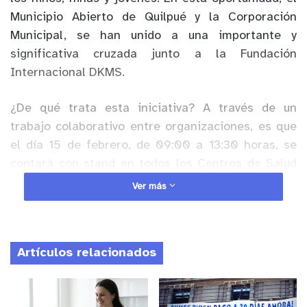
Municipio Abierto de Quilpué y la Corporación
Municipal, se han unido a una importante y
significativa cruzada junto a la Fundación
Internacional DKMS.
¿De qué trata esta iniciativa? A través de un
trabajo colaborativo entre organizaciones, es que
el día 15 de febrero, de 09:00 a 13:30 horas, se
contará con stand en todos los Centros de Salud
de la comuna de Quilpué para el registro de
Ver más
posibles donantes de médula para personas con
cáncer de sangre.
Artículos relacionados
Anuncio Patrocinado
“Como Municipio Abierto quisimos sumarnos a
esta importante y significativa iniciativa que busca