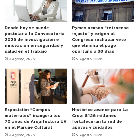
salvar la vida de a niñas y niños con cáncer de
sangre.
Agradecer a la Fundación DKMS por
confiar en nuestros Centros de Salud y hacemos
un llamado a toda la comunidad a sumarse, no es
Desde hoy se puede
Pymes acusan “retroceso
postular a la Convocatoria
injusto” y exigen al
más que una toma de muestra salival que puede
2026 de investigación e
Congreso rechazar veto
cambiar el rumbo de una enfermedad y de toda
innovación en seguridad y
que elimina el pago
salud en el trabajo
oportuno a 30 días
una familia”, comentó la alcaldesa Valeria
9 Agosto, 2026
9 Agosto, 2026
Melipillan.
La pesquisa consiste en una toma de muestra
simple, a través de cotonitos que se pasan por el
interior de la boca. Esta muestra es enviada a
Alemania y desde ese momento, la persona queda
Exposición “Campos
Histórico avance para La
disponible para donar, sólo en caso de resultar
materiales” inaugura los
Cruz: $128 millones
compatibles con algún paciente que lo necesite.
70 años de Arquitectura UV
fortalecerán la red de
en el Parque Cultural
apoyos y cuidados
9 Agosto, 2026
9 Agosto, 2026
“Estamos felices de la alianza con el Municipio