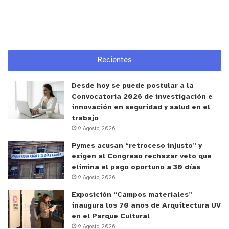
Abierto de Quilpué porque nos permite llegar a
más personas y sensibilizar a la comunidad
respecto de la importancia de ser potencial
donante de médula. Por eso, invitamos a todas y
Recientes
todos a registrarse el próximo 15 de febrero en los
diferentes centros de salud. Es un proceso muy
Desde hoy se puede postular a la
rápido, gratuito e indoloro y que puede salvar la
Convocatoria 2026 de investigación e
vida de un paciente y cambiar la vida de una
innovación en seguridad y salud en el
trabajo
familia completa”, afirmó Mayumy Matujara,
9 Agosto, 2026
coordinadora de campañas de Fundación DKMS.
Pymes acusan “retroceso injusto” y
exigen al Congreso rechazar veto que
Cabe destacar que los funcionarios y funcionarias
elimina el pago oportuno a 30 días
de los Centros de Salud de la comuna de Quilpué
9 Agosto, 2026
fueron capacitados por equipos de la Fundación
Exposición “Campos materiales”
DKMS, para así poder realizar el registro.
inaugura los 70 años de Arquitectura UV
en el Parque Cultural
“Estaremos en todos nuestros centros de salud
9 Agosto, 2026