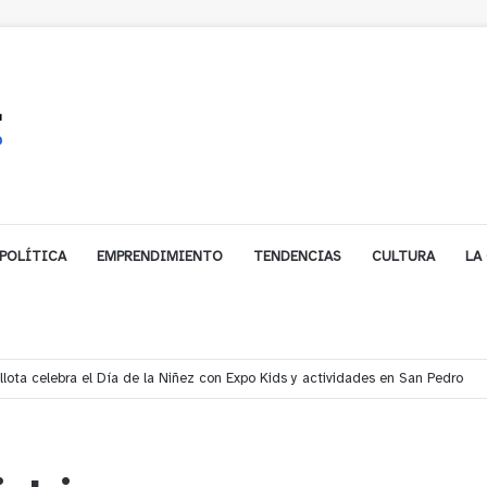
POLÍTICA
EMPRENDIMIENTO
TENDENCIAS
CULTURA
LA
ales impulsa inversión de más de $125 millones para mejorar el sector El Pol