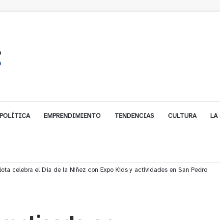
POLÍTICA
EMPRENDIMIENTO
TENDENCIAS
CULTURA
LA
les impulsa inversión de más de $125 millones para mejorar el sector El Pol