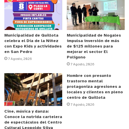
Anuncio Patrocinado
Respecto a la reunión, el
Gobernador Regional,
Rodrigo Mundaca
señaló que “ Para nosotros es
muy importante este espacio, que se da en el
marco de la Conferencia Mundial del Agua, una
Municipalidad de Quillota
Municipalidad de Nogales
celebra el Día de la Niñez
impulsa inversión de más
conferencia que es completamente distinta a las
con Expo Kids y actividades
de $125 millones para
anteriores (…) y hoy, después de cincuenta, años
en San Pedro
mejorar el sector El
Polígono
se empieza a escuchar a las comunidades y
7 Agosto, 2026
7 Agosto, 2026
esperamos que esto que ha ocurrido hoy día se
institucionalice y sean las y los defensores del
Hombre con presunto
trastorno mental
derecho humano al agua los que puedan digitar
protagoniza agresiones a
política pública en sus territorios y que la
locales y clientes en pleno
comunidad internacional acompañe precisamente
centro de Quillota
7 Agosto, 2026
esa iniciativa. Con Pedro Arrojo nos une el mismo
Cine, música y danza:
propósito, hacer del agua un bien común, hacer del
Conoce la nutrida cartelera
agua un derecho humano y ya sabemos
de espectáculos del Centro
Cultural Leopoldo Silva