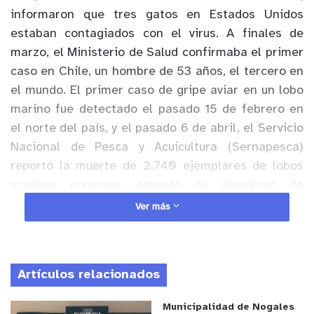
informaron que tres gatos en Estados Unidos
estaban contagiados con el virus. A finales de
marzo, el Ministerio de Salud confirmaba el primer
caso en Chile, un hombre de 53 años, el tercero en
el mundo. El primer caso de gripe aviar en un lobo
marino fue detectado el pasado 15 de febrero en
el norte del país, y el pasado 6 de abril, el Servicio
Nacional de Pesca y Acuicultura (Sernapesca)
reportó la muerte de 2.740 ejemplares de lobos
marinos comunes, además de pingüinos de
Humboldt, chungungos y una marsopa, que han
Ver más
varado muertos en las costas de nuestro país.
A pesar de este contexto, lo cierto es la escasez
Artículos relacionados
de información sobre contagio en animales
domésticos debido a los pocos casos confirmados,
Municipalidad de Nogales