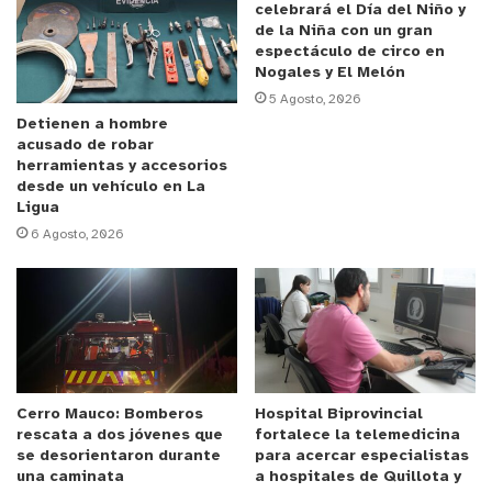
y la frecuencia con que se han comunicado. En
celebrará el Día del Niño y
Chile aún no hay antecedentes de contagio en
de la Niña con un gran
espectáculo de circo en
perros o gatos, pero ¿qué posibilidades hay que
Nogales y El Melón
comiencen a confirmarse casos en nuestro
5 Agosto, 2026
país? Le consultamos a la especialista y médico
Detienen a hombre
acusado de robar
veterinaria de Gabrica
(@somosgabricacl),
Susana
herramientas y accesorios
Salas, quien señala que “los especialistas no se
desde un vehículo en La
Ligua
han referido en profundidad al contagio de las
6 Agosto, 2026
mascotas con gripe aviar, debido a que en los
animales domésticos es difícil, aunque no
imposible, que se produzca la enfermedad como se
ha observado en las aves, porque
el virus de la
gripe aviar es muy lábil y no es igualmente
patógeno en perros o gatos
. Aunque se han
Cerro Mauco: Bomberos
Hospital Biprovincial
descrito cepas altamente patógenas que son las
rescata a dos jóvenes que
fortalece la telemedicina
que causan el 90% de las muertes en aves, está
se desorientaron durante
para acercar especialistas
aún no se ha observado en perros o gatos”.
una caminata
a hospitales de Quillota y