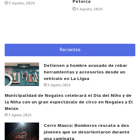
Petorca
5 Agosto, 2026
5 Agosto, 2026
Anuncio Patrocinado
Aunque los virus de la influenza aviar infectan y se
propagan principalmente entre aves acuáticas
migratorias silvestres y aves de corral domésticas,
algunos virus de la influenza aviar ya han infectado
Recientes
y propagado a otros animales, mamíferos como
lobos marinos y chungungos. Desde el inicio de la
Detienen a hombre acusado de robar
herramientas y accesorios desde un
emergencia por influenza aviar, en Chile se ha
vehículo en La Ligua
detectado el virus en 21 especies de aves
6 Agosto, 2026
silvestres acuáticas, siendo el pelícano la más
Municipalidad de Nogales celebrará el Día del Niño y de
afectada.
la Niña con un gran espectáculo de circo en Nogales y El
Melón
La Subsecretaria de Salud Pública del Ministerio de
5 Agosto, 2026
Salud, Andrea Abagli, explicó que
esta es una
Cerro Mauco: Bomberos rescata a dos
enfermedad transmitida por los animales y por
jóvenes que se desorientaron durante
una caminata
ende el riesgo de contagio está precisamente en