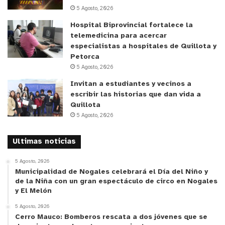
5 Agosto, 2026
su manipulación.
“Algunos síntomas en los
Hospital Biprovincial fortalece la
animales son color azulado, hinchazón, dificultad
telemedicina para acercar
para respirar, muerte súbita, y muy característico,
especialistas a hospitales de Quillota y
los movimientos descoordinados. Si identifica
Petorca
alguno de estos síntomas en algún ave u otro
5 Agosto, 2026
animal, no lo toque y llame al SAG o Sernapesca”,
Invitan a estudiantes y vecinos a
señaló la autoridad.
escribir las historias que dan vida a
Quillota
5 Agosto, 2026
Si nuestros gatos o perros salen a la playa, como
son curiosos, podrían comer aves enfermas o
Ultimas noticias
muertas, posiblemente infectadas por el virus de
la influenza aviar, lo que implica un riesgo.
5 Agosto, 2026
Municipalidad de Nogales celebrará el Día del Niño y
También hay casos de mascotas que podrían vivir
de la Niña con un gran espectáculo de circo en Nogales
en un ambiente contaminado con el virus y por
y El Melón
ende, podrían estar infectados. El contagio podría
5 Agosto, 2026
darse “a través del contacto directo de los
Cerro Mauco: Bomberos rescata a dos jóvenes que se