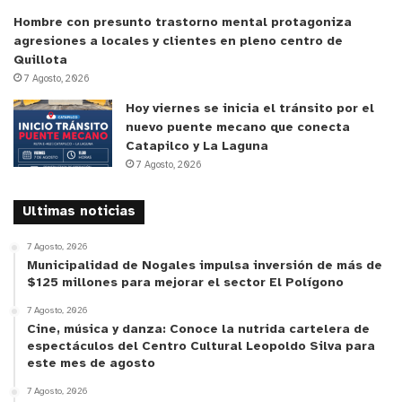
Estas acciones están enmarcadas en el trabajo de seguridad
Hombre con presunto trastorno mental protagoniza
agresiones a locales y clientes en pleno centro de
pública que realiza la delegación y como una estrategia de
Quillota
prevención, donde se promueve el trabajo en red, la participación
7 Agosto, 2026
comunitaria y el uso de espacios públicos, para que las
Hoy viernes se inicia el tránsito por el
comunidades vuelvan a retomar la vida familiar y de barrio, en
nuevo puente mecano que conecta
una línea importante como es la realización de deporte y
Catapilco y La Laguna
7 Agosto, 2026
presenciar actividades culturales.
Ultimas noticias
7 Agosto, 2026
Municipalidad de Nogales impulsa inversión de más de
$125 millones para mejorar el sector El Polígono
7 Agosto, 2026
Cine, música y danza: Conoce la nutrida cartelera de
espectáculos del Centro Cultural Leopoldo Silva para
este mes de agosto
7 Agosto, 2026