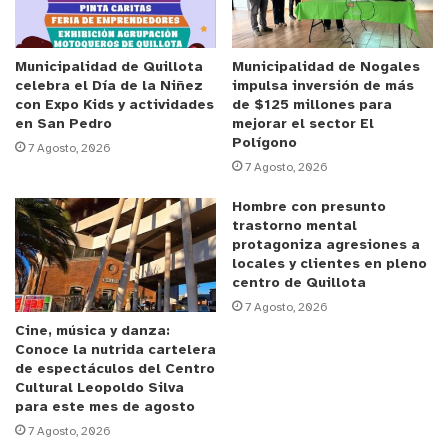
diversas coordinaciones que se están llevan a cabo para iniciar una
buen oferta pública de deporte y cultura, con el fin de que los
vecinos se tomen los espacios para disfrutar en familia y generar
Municipalidad de Quillota
Municipalidad de Nogales
celebra el Día de la Niñez
impulsa inversión de más
una cultura deportiva que no pare más por mucho tiempo”
con Expo Kids y actividades
de $125 millones para
manifestó el delegado, José Raúl Orrego.
en San Pedro
mejorar el sector El
Polígono
7 Agosto, 2026
El seremi de Deporte, Leandro Torres destacó que “hemos
7 Agosto, 2026
concurrido a la invitación que nos ha hecho el delegado, con la
Hombre con presunto
intención de que esta delegación, el municipio y nuestro ministerio
trastorno mental
protagoniza agresiones a
puedan establecer en Quillota eventos deportivos en la calles,
locales y clientes en pleno
donde puedan convivir el deporte y la cultura y así poder a través
centro de Quillota
de distintas actividades, hacer un espacio para que la comunidad
7 Agosto, 2026
Cine, música y danza:
Quillotana pueda acceder al deporte, en este año tan especial año
Conoce la nutrida cartelera
de los Panamericanos Santiago 2023”.
de espectáculos del Centro
Cultural Leopoldo Silva
para este mes de agosto
“
Estas son las acciones que hay que hacer hay que recuperar las
7 Agosto, 2026
ciudades para los ciudadanos y ciudadanas y una manera de