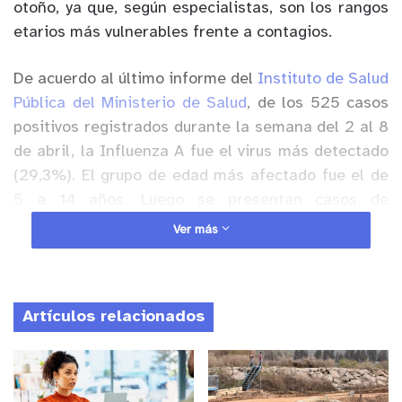
otoño, ya que, según especialistas, son los rangos
etarios más vulnerables frente a contagios.
De acuerdo al último informe del
Instituto de Salud
Pública del Ministerio de Salud
, de los 525 casos
positivos registrados durante la semana del 2 al 8
de abril, la Influenza A fue el virus más detectado
(29,3%). El grupo de edad más afectado fue el de
5 a 14 años. Luego se presentan casos de
Adenovirus (23,4%), Parainfluenza (17,9%), SARS-
Ver más
CoV-2 (14,1%), VRS (9,9%), Influenza B (4,0%) y
Metapneumovirus (1,4%). Sin embargo, de los 2.174
casos estudiados, el 25,6% correspondió al grupo
Artículos relacionados
de 1 a 4 años.
Anuncio Patrocinado
Al respecto, la
Dra. Gema Pérez, broncopulmonar