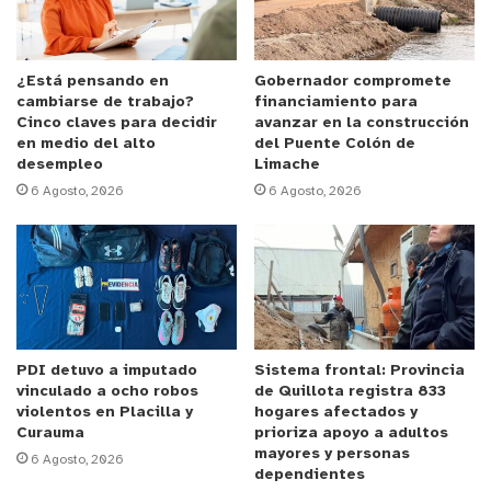
infantil de Clínica Dávila y Dávila
Vespucio,
sostiene: “Desde el inicio de clases
hemos visto continuamente el aumento de las
¿Está pensando en
Gobernador compromete
cambiarse de trabajo?
financiamiento para
consultas respiratorias, tanto ambulatorias como
Cinco claves para decidir
avanzar en la construcción
en urgencias. En este momento está circulando
en medio del alto
del Puente Colón de
desempleo
Limache
bastante influenza, rinovirus y coronavirus en niños
6 Agosto, 2026
6 Agosto, 2026
y, por supuesto, uno que otro caso de virus
sincicial, adenovirus, enterovirus”.
Por este motivo, recomienda la especialista:
“Prestar atención a todos los síntomas
respiratorios que al inicio son comunes, pero,
PDI detuvo a imputado
Sistema frontal: Provincia
cuando no baje la fiebre, llevar a los niños a
vinculado a ocho robos
de Quillota registra 833
urgencia, sobre todo a los más pequeños cuando
violentos en Placilla y
hogares afectados y
Curauma
prioriza apoyo a adultos
hacen pausas para respirar y se les hunden las
mayores y personas
6 Agosto, 2026
costillas”
.
dependientes