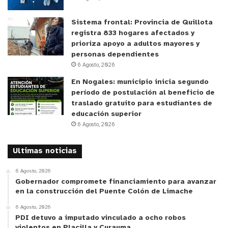
María
, complementa: “En estos días hemos visto
muchos niños con síntomas de resfrío, con
Sistema frontal: Provincia de Quillota
moquitos, un poco dolor de garganta y de tos. Por
registra 833 hogares afectados y
prioriza apoyo a adultos mayores y
el incremento de las infecciones virales, en esta
personas dependientes
época también hemos visto bastantes niños con
6 Agosto, 2026
asma, que se han descompensado, muchos con
En Nogales: municipio inicia segundo
crisis, incluso llegando a hospitalizarse”.
período de postulación al beneficio de
traslado gratuito para estudiantes de
Para evitar este tipo de virus, especialistas
educación superior
6 Agosto, 2026
sugieren tomar algunas medidas:
Ultimas noticias
Una buena higiene de las manos con alcohol gel o agua
y jabón.
6 Agosto, 2026
Gobernador compromete financiamiento para avanzar
Hacer uso correcto de mascarillas en espacios cerrados
en la construcción del Puente Colón de Limache
y evitar los contaminantes intradomiciliarios como el
6 Agosto, 2026
humo del tabaco.
PDI detuvo a imputado vinculado a ocho robos
No tener contacto estrecho con personas que
violentos en Placilla y Curauma