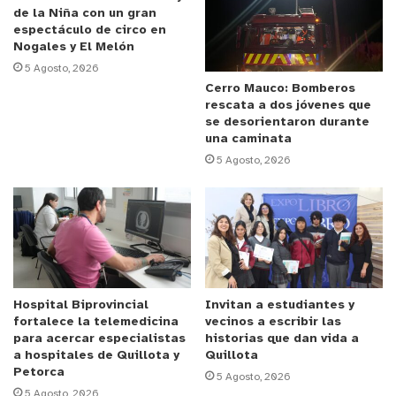
seguridad, prevención del delito y atención a
de la Niña con un gran
espectáculo de circo en
víctimas.
Nogales y El Melón
5 Agosto, 2026
Anuncio Patrocinado
Cerro Mauco: Bomberos
rescata a dos jóvenes que
Tras el anuncio de este importante acuerdo en
se desorientaron durante
seguridad, el
Gobernador Regional de Valparaíso
una caminata
Rodrigo Mundaca
agradeció la generosidad del
5 Agosto, 2026
espacio brindado para dirigirse a alcaldesas y
alcaldes de la región, asegurando que
“me toca
trabajar con todas y todos sin distingo, de ningún
tipo, y, más allá de nuestras legítimas diferencias,
hoy situamos en la centralidad en el bien común, en
el buen vivir, en dar condiciones de satisfacción a
Hospital Biprovincial
Invitan a estudiantes y
fortalece la telemedicina
vecinos a escribir las
nuestra población, a nuestras comunidades y por
para acercar especialistas
historias que dan vida a
tanto el hecho de que estemos reunidos en torno al
a hospitales de Quillota y
Quillota
Petorca
tema de la seguridad es tremendamente relevante”
.
5 Agosto, 2026
5 Agosto, 2026