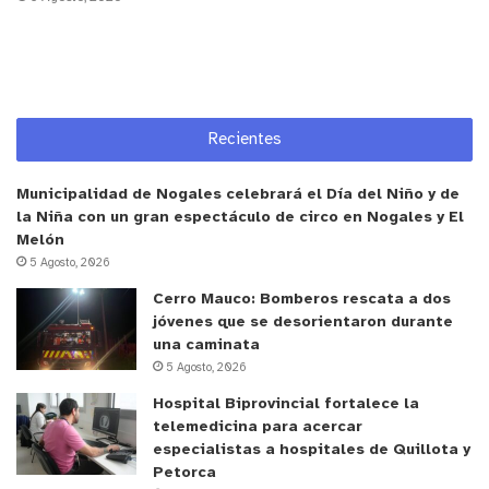
Junto con lo anterior, la máxima autoridad regional
afirmó que el principal flagelo que enfrentamos
hoy en la Región de Valparaíso es la
delincuencia,
“y por tanto, como Gobierno Regional
Recientes
nos hemos puesto a disposición de alcaldes y
alcaldesas (…) tenemos la tarea de trabajar en
Municipalidad de Nogales celebrará el Día del Niño y de
conjunto”
, agregando que los recursos anunciados
la Niña con un gran espectáculo de circo en Nogales y El
van en directa relación con la
“formulación de un
Melón
5 Agosto, 2026
programa que nos permita precisamente dotarnos
de mejores equipamientos, recursos, que nos
Cerro Mauco: Bomberos rescata a dos
jóvenes que se desorientaron durante
permitan formular una política pública comunal que
una caminata
combata la delincuencia de manera eficiente y
5 Agosto, 2026
efectiva”
.
Hospital Biprovincial fortalece la
telemedicina para acercar
Por su parte
, Freddy Ramírez, alcalde de Concón y
especialistas a hospitales de Quillota y
presidente de la Asociación de Municipalidades de
Petorca