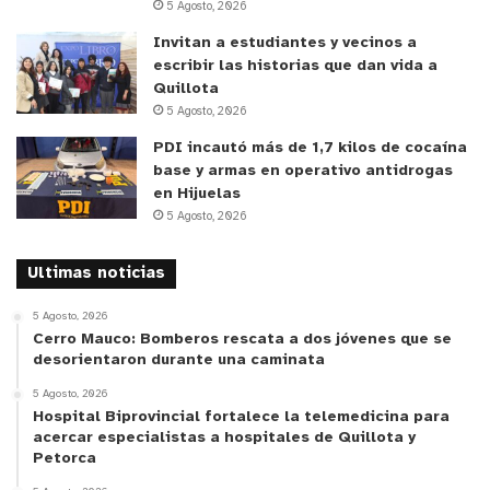
5 Agosto, 2026
la Región de Valparaíso
mostró satisfacción luego
de la inédita actividad, declarando que
“hoy nos
Invitan a estudiantes y vecinos a
escribir las historias que dan vida a
hemos reunido veinticuatro alcaldesas y alcaldes de
Quillota
la Región de Valparaíso, donde el gran tema a tratar
5 Agosto, 2026
fue la seguridad pública. Agradecemos la presencia
PDI incautó más de 1,7 kilos de cocaína
del Gobernador que además hizo un anuncio muy
base y armas en operativo antidrogas
importante (…) lo que ha primado hoy es la
en Hijuelas
transversalidad, ha primado el bien común y ha
5 Agosto, 2026
primado la colaboración entre distintas
Ultimas noticias
municipalidades de la región”
.
5 Agosto, 2026
Finalmente,
Daniel Morales, alcalde de Limache,
Cerro Mauco: Bomberos rescata a dos jóvenes que se
desorientaron durante una caminata
director y presidente Comisión de Seguridad de la
Asociación de Municipalidades de la Región de
5 Agosto, 2026
Hospital Biprovincial fortalece la telemedicina para
Valparaíso
valoró positivamente lo sucedido en
acercar especialistas a hospitales de Quillota y
Quillota;
“primero porque da cuenta de la diversidad
Petorca
territorial y la diversidad administrativa que tenemos