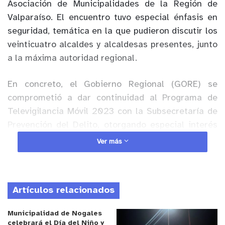
Asociación de Municipalidades de la Región de
Valparaíso. El encuentro tuvo especial énfasis en
seguridad, temática en la que pudieron discutir los
veinticuatro alcaldes y alcaldesas presentes, junto
a la máxima autoridad regional.
En concreto, el Gobierno Regional (GORE) se
comprometió a dar continuidad al Programa de
Televigilancia Móvil 2023 con la Subsecretaría de
Prevención del Delito, otorgando especial interés
en la colaboración de los municipios en las mesas
Ver más
de trabajo, para así establecer mejoras y nuevos
criterios; asimismo continuará disponible el Fondo
de Interés Regional; y finalmente se elaborará un
Artículos relacionados
Programa de Transferencia desde el GORE hacia
la Asociación de Municipalidades de hasta 400
Municipalidad de Nogales
millones de pesos para potenciar los planes de
celebrará el Día del Niño y