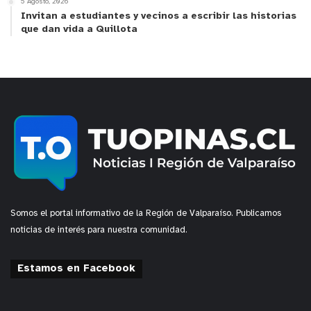
5 Agosto, 2026
dentro de los propios municipios. Cuando se habla
Invitan a estudiantes y vecinos a escribir las historias
que dan vida a Quillota
de seguridad, cuando se habla de delincuencia, no
se puede hablar en abstracto… hay que hablar en
concreto, hay que hablar de la realidad que tiene
cada una de nuestras ciudades (…) hoy cuando el
Gobernador establece la priorización de un
programa desde el Gobierno Regional para los
municipios, estamos hablando de equidad
territorial”
, concluyó.
y tú, ¿qué opinas?
Somos el portal informativo de la Región de Valparaíso. Publicamos
noticias de interés para nuestra comunidad.
Estamos en Facebook