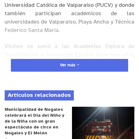
Universidad Católica de Valparaíso (PUCV) y donde
también participan académicos de las
universidades de Valparaíso, Playa Ancha y Técnica
Federico Santa María.
Vilches se sumó a las Academias Explora de
Investigación e Innovación Escolar hace tres años
con la condición de poder integrar experiencias
Ver más
campesinas a la ciencia formal, lo que ha
realizado con gran éxito. “El primer año
trabajamos la comprobación del cuajo orgánico
Artículos relacionados
como biotecnología ancestral; logramos ver cómo
la tripita de la cabra –que técnicamente se llama
Municipalidad de Nogales
abomaso– al fermentarla en el suero de la leche
celebrará el Día del Niño y
logra cuajar el queso. Esa primera experiencia
de la Niña con un gran
espectáculo de circo en
marcó nuestra hoja de ruta: llevar esto que hacían
Nogales y El Melón
sus ancestros a exponerlo en una feria científica,