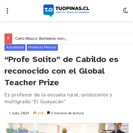
Cerro Mauco: Bomberos rescata a dos jóvenes que se desorientaron durante una caminata
Actualidad
Provincia Petorca
“Profe Solito” de Cabildo es
reconocido con el Global
Teacher Prize
Es profesor de la escuela rural, unidocente y
multigrado “El Guayacán”
1 Julio, 2025
410
3 minutos de lectura