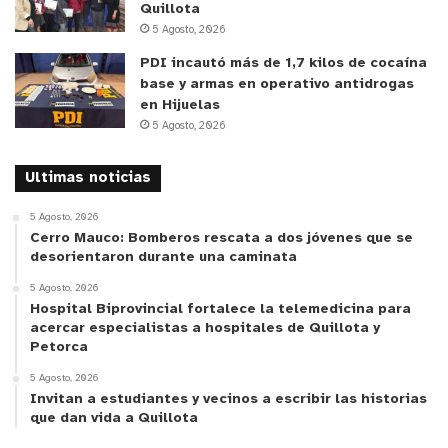
Quillota
PUCV y líder del proyecto Anillo ANID “Hacia
5 Agosto, 2026
Escuelas Rurales Sustentables” (ATE230053)
PDI incautó más de 1,7 kilos de cocaína
Carmen Gloria Núñez, señaló que “contrario a la
base y armas en operativo antidrogas
percepción tradicional, la educación rural en Chile
en Hijuelas
ha probado ser más eficiente en la capacidad de
5 Agosto, 2026
respuesta oportuna y especializada a las
Ultimas noticias
demandas actuales de las familias”.
5 Agosto, 2026
El director del PAR Explora Valparaíso y profesor
Cerro Mauco: Bomberos rescata a dos jóvenes que se
desorientaron durante una caminata
del Instituto de Geografía de la PUCV, Victor
Salinas, complementó que además “las escuelas
5 Agosto, 2026
Hospital Biprovincial fortalece la telemedicina para
rurales de la región tienen ejemplos excepcionales
acercar especialistas a hospitales de Quillota y
de buena gestión pedagógica. Aquellas
Petorca
participantes del programa Explora han tenido
5 Agosto, 2026
desarrollos científicos que se sitúan en la
Invitan a estudiantes y vecinos a escribir las historias
que dan vida a Quillota
resolución de problemas complejos como la