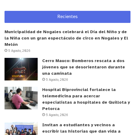
nuestros niños”, afirmó.
Recientes
EDUCACIÓN RURAL UNIDOCENTE
Municipalidad de Nogales celebrará el Día del Niño y de
Un profesor unidocente se encarga de la parte
la Niña con un gran espectáculo de circo en Nogales y El
pedagógica y administrativa de una escuela
Melón
multigrado, es decir, donde conviven en la misma
5 Agosto, 2026
sala de clases estudiantes de distintos niveles de
Cerro Mauco: Bomberos rescata a dos
jóvenes que se desorientaron durante
primero a sexto básico. Esto es todo un desafío
una caminata
para los educadores que, además de las labores
5 Agosto, 2026
pedagógicas, deben encargarse de las tareas
Hospital Biprovincial fortalece la
administrativas y ejercen el rol de director,
telemedicina para acercar
inspector, jefe de la Unidad Técnica Pedagógica
especialistas a hospitales de Quillota y
(UTP), encargado de convivencia y de alimentación
Petorca
5 Agosto, 2026
escolar.
Invitan a estudiantes y vecinos a
escribir las historias que dan vida a
La directora de la Escuela de Psicología de la