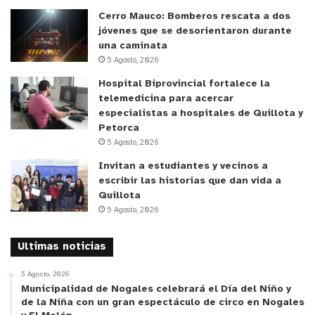
para poder avanzar y definir dónde y que acciones
Cerro Mauco: Bomberos rescata a dos
realizar. Toda vez que el Estado se hace cargo de
jóvenes que se desorientaron durante
una caminata
una problemática, comenzando con estudios, nos
5 Agosto, 2026
ayuda para poder prospectar en qué manera
Hospital Biprovincial fortalece la
podemos más adelante hacer inversiones e ir
telemedicina para acercar
avanzando en cómo obtenemos nuevas fuentes de
especialistas a hospitales de Quillota y
agua y estos datos nos ayudan ya que estamos
Petorca
ante un panorama que no es favorable porque las
5 Agosto, 2026
precipitaciones han disminuido en este territorio”.
Invitan a estudiantes y vecinos a
escribir las historias que dan vida a
Quillota
El director de INIA La Cruz, Jorge Morales,
5 Agosto, 2026
enfatizó que “el resultado de este estudio definió
que los agricultores de esta cooperativa cuentan
Ultimas noticias
con agua subterránea suficiente para desarrollar
sus cultivos, es de buena calidad y se encuentra a
5 Agosto, 2026
Municipalidad de Nogales celebrará el Día del Niño y
casi 100 metros de profundidad y se tiene que
de la Niña con un gran espectáculo de circo en Nogales
usar tecnología adecuada para poder sacarla.
La