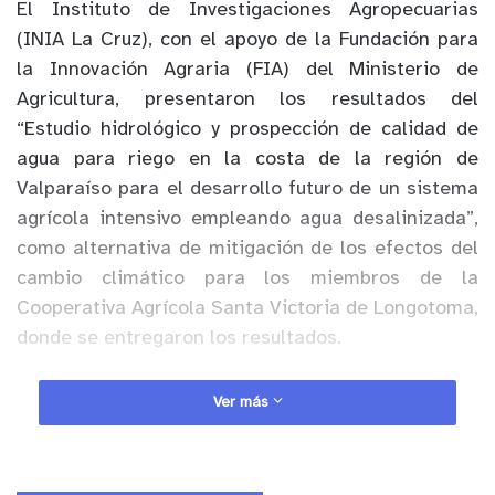
El Instituto de Investigaciones Agropecuarias
(INIA La Cruz), con el apoyo de la Fundación para
la Innovación Agraria (FIA) del Ministerio de
Agricultura, presentaron los resultados del
“Estudio hidrológico y prospección de calidad de
agua para riego en la costa de la región de
Valparaíso para el desarrollo futuro de un sistema
agrícola intensivo empleando agua desalinizada”,
como alternativa de mitigación de los efectos del
cambio climático para los miembros de la
Cooperativa Agrícola Santa Victoria de Longotoma,
donde se entregaron los resultados.
En la actividad también se dio a conocer la
Ver más
metodología utilizada y recomendaciones, a partir
del estudio hidrogeológico, cuyo propósito fue
recabar información sobre la factibilidad de