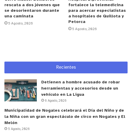
hidrogeológico es que nos permite saber a qué
rescata a dos jóvenes que
fortalece la telemedicina
profundidad corren los pozos y a qué distancia
se desorientaron durante
para acercar especialistas
una caminata
a hospitales de Quillota y
desde la costa. Pero, eso hay que estudiarlo
Petorca
5 Agosto, 2026
primero, ya que a veces, pensar en una planta de
5 Agosto, 2026
desalinización puede ser una solución, pero
primero es necesario recabar información para
determinar si se justifica. Creo que es
fundamental realizar ese tipo de estudio en zonas
agrícolas costeras, ya que es información aplicada
Recientes
a este sector y fundamental para la toma de
decisiones”.
Detienen a hombre acusado de robar
herramientas y accesorios desde un
vehículo en La Ligua
Por otra parte, la Seremi de Agricultura, Yolanda
6 Agosto, 2026
Cisternas, señaló que “es un análisis que se
Municipalidad de Nogales celebrará el Día del Niño y de
necesitaba hace mucho tiempo, de conocer cómo
la Niña con un gran espectáculo de circo en Nogales y El
estaba la calidad de agua de los pozos de los
Melón
regantes. Tener esta información nos da certeza
5 Agosto, 2026