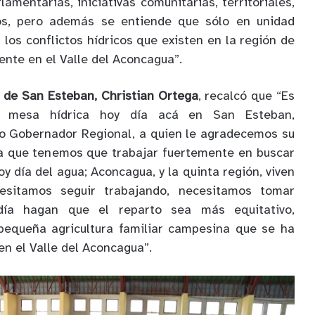
lamentarias, iniciativas comunitarias, territoriales,
tos, pero además se entiende que sólo en unidad
los conflictos hídricos que existen en la región de
ente en el Valle del Aconcagua”.
e de San Esteban, Christian Ortega
, recalcó que “Es
a mesa hídrica hoy día acá en San Esteban,
o Gobernador Regional, a quien le agradecemos su
da que tenemos que trabajar fuertemente en buscar
oy día del agua; Aconcagua, y la quinta región, viven
esitamos seguir trabajando, necesitamos tomar
día hagan que el reparto sea más equitativo,
pequeña agricultura familiar campesina que se ha
en el Valle del Aconcagua”.