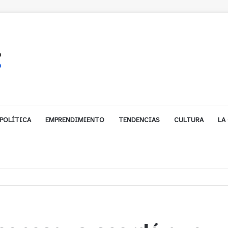
POLÍTICA
EMPRENDIMIENTO
TENDENCIAS
CULTURA
LA
ales impulsa inversión de más de $125 millones para mejorar el sector El Pol