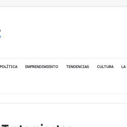
POLÍTICA
EMPRENDIMIENTO
TENDENCIAS
CULTURA
LA
ros rescata a dos jóvenes que se desorientaron durante una caminata