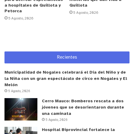
de los espacios ciudadanos”, enfatizó.
a hospitales de Quillota y
Quillota
Petorca
5 Agosto, 2026
5 Agosto, 2026
En la capacitación también estuvieron presentes
profesionales de la oficina comunal de SENDA
Previene San Felipe, quienes entregaron
conocimientos y nuevas herramientas para
fortalecer en los carabineros el desarrollo de
Recientes
acciones preventivas.
Municipalidad de Nogales celebrará el Día del Niño y de
la Niña con un gran espectáculo de circo en Nogales y El
Melón
5 Agosto, 2026
Cerro Mauco: Bomberos rescata a dos
jóvenes que se desorientaron durante
una caminata
5 Agosto, 2026
Hospital Biprovincial fortalece la