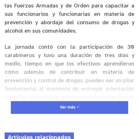
las Fuerzas Armadas y de Orden para capacitar a
sus funcionarios y funcionarias en materia de
prevención y abordaje del consumo de drogas y
alcohol en sus comunidades.
La jornada contó con la participación de 30
carabineros y tuvo una duración de tres días y
medio, tiempo en que los efectivos aprendieron
cómo además de contribuir en materia de
prevención y control de drogas, pueden ser un pilar
fundamental al momento de entregar orientación
sobre los dispositivos existentes para hacer frente
a posibles situaciones de consumo problemático
Ver más
de sustancias.
Anuncio Patrocinado
Artículos relacionados