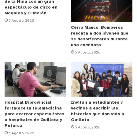
de la Niña con un gran
Orellana indicó que “es un curso muy práctico,
espectáculo de circo en
sobre todo para arreglar las cosas que hay en la
Nogales y El Melón
casa como el lavaplatos o el lavamanos, así que
5 Agosto, 2026
me encantó, porque aprendí mucho. Quizás ahora
Cerro Mauco: Bomberos
rescata a dos jóvenes que
podríamos seguir un curso con temas más
se desorientaron durante
específicos y más práctica”.
una caminata
5 Agosto, 2026
Por su parte, la alcaldesa de La Cruz, Filomena
Navia, comentó que “este curso de gasfitería
gestionado con Esval tiene que ver con la
importancia que han ganado las mujeres en oficios
que históricamente han sido desarrollados por
hombres. Muchas veces ellas tienen que depender
Hospital Biprovincial
Invitan a estudiantes y
fortalece la telemedicina
vecinos a escribir las
de la voluntad masculina para resolver problemas
para acercar especialistas
historias que dan vida a
como conexiones sanitarias, de soldadura u otras
a hospitales de Quillota y
Quillota
Petorca
cosas, por eso este curso les permite a las
5 Agosto, 2026
5 Agosto, 2026
mujeres empoderarse y lograr que ellas logren