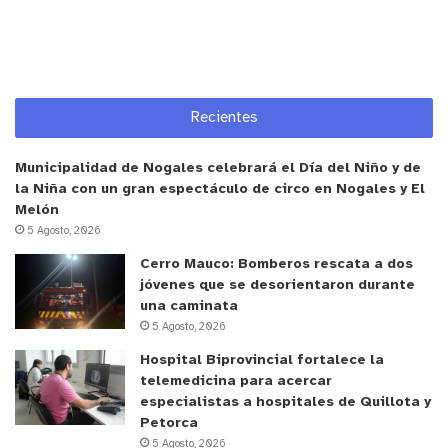
resolver solas los inconvenientes que se pueden
dar en el hogar”.
El subgerente zonal de la sanitaria, Rodrigo Lastra,
Recientes
valoró el nivel de participación de las mujeres
crucinas, señalando que “esta es una iniciativa que
Municipalidad de Nogales celebrará el Día del Niño y de
nos une como entidades privadas al mundo público,
la Niña con un gran espectáculo de circo en Nogales y El
en este caso la Municipalidad, por lo que
Melón
agradecemos a la alcaldesa Filomena Navia por
5 Agosto, 2026
acompañarnos y permitirnos dar este taller, que
Cerro Mauco: Bomberos rescata a dos
jóvenes que se desorientaron durante
busca dar un primer paso para que las
una caminata
participantes se desenvuelvan dentro de su propio
5 Agosto, 2026
hogar o puedan iniciar algún tipo de
Hospital Biprovincial fortalece la
emprendimiento asociado a la gasfitería”.
telemedicina para acercar
especialistas a hospitales de Quillota y
Petorca
5 Agosto, 2026