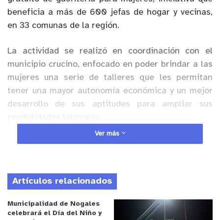
beneficia a más de 600 jefas de hogar y vecinas,
en 33 comunas de la región.
La actividad se realizó en coordinación con el
municipio crucino, enfocado en poder brindar a las
mujeres una serie de talleres que les permitan
tener una mayor autonomía económica y un mejor
desarrollo de sus aptitudes para ampliar sus
posibilidades laborales.
Ver más
Anuncio Patrocinado
“El curso estuvo muy bueno, hay cosas que uno
puede hacer y no sabe cómo, así que es una
Artículos relacionados
excelente iniciativa, me encantó y aprendí harto”,
comentó Cecilia Arancibia, una de las
Municipalidad de Nogales
participantes. Mientras, su compañera Sevelinda
celebrará el Día del Niño y