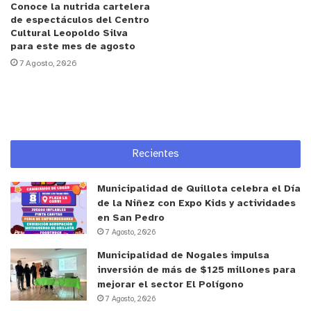
Conoce la nutrida cartelera
“No queremos ni permitiremos que se siga
de espectáculos del Centro
Cultural Leopoldo Silva
loteando irregularmente la comuna, porque se está
para este mes de agosto
haciendo un daño ambiental y se merman las arcas
7 Agosto, 2026
municipales de La Ligua”, agregó.
Los loteos irregulares están emplazados en casi
toda la comuna, como el sector costero, Huaquén,
Los Molles, Pichicuy, Casas Viejas, Longotoma,
Recientes
Santa María, San Manuel, Santa Marta, La Ligua y
Valle Hermoso, entre otros. Eso nos tiene muy
Municipalidad de Quillota celebra el Día
preocupados”.
de la Niñez con Expo Kids y actividades
en San Pedro
7 Agosto, 2026
Daniel Curilén, presidente de la Asociación de
Municipalidad de Nogales impulsa
Comunidades Unidas en Territorios Irregulares
inversión de más de $125 millones para
(AGRUPATI), comentó que “esta cita fue muy
mejorar el sector El Polígono
fructífera, porque como dirigentes creemos que el
7 Agosto, 2026