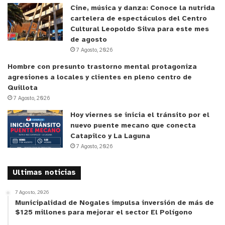
camino correcto es el que se está tomando con
Cine, música y danza: Conoce la nutrida
una mesa técnico-política liderada por el alcalde.
cartelera de espectáculos del Centro
Estoy muy satisfecho y queremos plantear algunas
Cultural Leopoldo Silva para este mes
de agosto
ideas que tenemos en este ámbito. Esto no es un
7 Agosto, 2026
trabajo que sólo deba llevar un sector político.
Hombre con presunto trastorno mental protagoniza
Necesitamos que lo hagan todos”.
agresiones a locales y clientes en pleno centro de
Quillota
El diputado Diego Ibáñez (CS), q quien participó de
7 Agosto, 2026
la jornada, comentó que “es una iniciativa que
Hoy viernes se inicia el tránsito por el
valoramos en tanto considera la inclusión de los
nuevo puente mecano que conecta
actores de la comunidad que se han visto
Catapilco y La Laguna
7 Agosto, 2026
afectados y que significa actuar concretamente
para resolver un problema que es una realidad de
Ultimas noticias
la que tenemos que hacernos cargo. Va en la línea
del proyecto que presentamos para sancionar a
7 Agosto, 2026
Municipalidad de Nogales impulsa inversión de más de
los loteadores irregulares y que establece la
$125 millones para mejorar el sector El Polígono
obligatoriedad para notarios y conservadores de