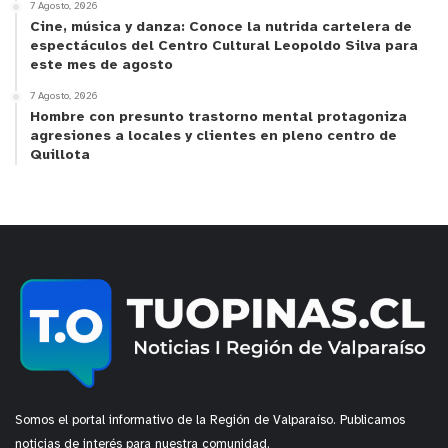
7 Agosto, 2026
negarse a inscribir loteos irregulares”.
Cine, música y danza: Conoce la nutrida cartelera de
espectáculos del Centro Cultural Leopoldo Silva para
Dayana Moya, presidenta del Comité de Adelanto
este mes de agosto
Vecinal “Los Colonos”, de Huaquén, expresó que
7 Agosto, 2026
“los objetivos son claros, porque todos queremos
Hombre con presunto trastorno mental protagoniza
agresiones a locales y clientes en pleno centro de
llegar a una regularización. Esta es una mesa
Quillota
técnico-política, que es un gran paso para realizar
esta labor con una mirada general y de todos los
sectores. Estamos muy contentos por lo
transversal de la cita”.
Somos el portal informativo de la Región de Valparaíso. Publicamos
noticias de interés para nuestra comunidad.