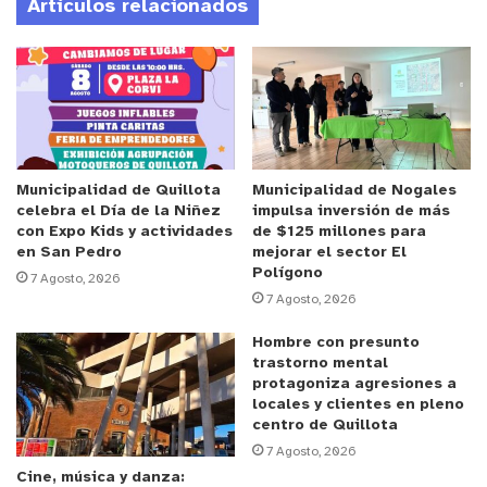
Artículos relacionados
sentar las bases de un ordenamiento definitivo del
territorio y frenar la venta indiscriminada de
loteos irregulares.
Anuncio Patrocinado
Patricio Pallares, alcalde de La Ligua, comentó que
“la idea de esta reunión fue congregar a todos los
Municipalidad de Quillota
Municipalidad de Nogales
celebra el Día de la Niñez
impulsa inversión de más
dirigentes de los loteos irregulares y poder
con Expo Kids y actividades
de $125 millones para
ordenar el territorio. Llevamos muchos años con
en San Pedro
mejorar el sector El
Polígono
una población que está creciendo
7 Agosto, 2026
7 Agosto, 2026
desordenadamente”. El jefe comunal destacó que
a la cita acudieron representantes locales y
Hombre con presunto
trastorno mental
parlamentarios, “quienes dieron a conocer sus
protagoniza agresiones a
inquietudes y algunas líneas de acción respecto de
locales y clientes en pleno
cómo ordenar el territorio. También estuvieron los
centro de Quillota
7 Agosto, 2026
concejales y parte del equipo municipal”.
Cine, música y danza: