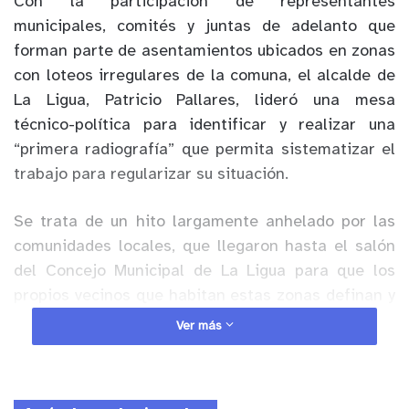
Con la participación de representantes
municipales, comités y juntas de adelanto que
forman parte de asentamientos ubicados en zonas
con loteos irregulares de la comuna, el alcalde de
La Ligua, Patricio Pallares, lideró una mesa
técnico-política para identificar y realizar una
“primera radiografía” que permita sistematizar el
trabajo para regularizar su situación.
Se trata de un hito largamente anhelado por las
comunidades locales, que llegaron hasta el salón
del Concejo Municipal de La Ligua para que los
propios vecinos que habitan estas zonas definan y
reconozcan los lugares donde están emplazados.
Ver más
La idea del municipio de La Ligua es encaminar una
radiografía sobre usos de suelo y condiciones
urbanísticas, para iniciar un camino que le permita